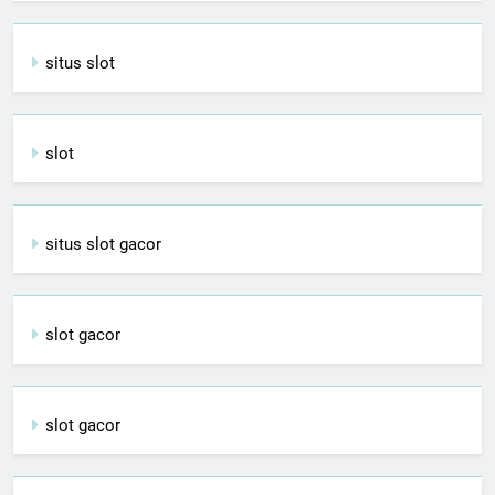
situs slot
slot
situs slot gacor
slot gacor
slot gacor