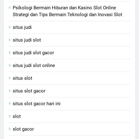
Psikologi Bermain Hiburan dan Kasino Slot Online
Strategi dan Tips Bermain Teknologi dan Inovasi Slot
situs judi
situs judi slot
situs judi slot gacor
situs judi slot online
situs slot
situs slot gacor
situs slot gacor hari ini
slot
slot gacor