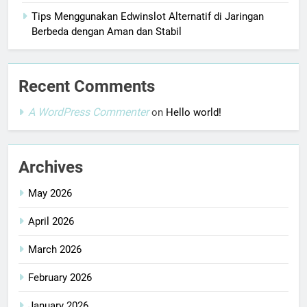
Tips Menggunakan Edwinslot Alternatif di Jaringan
Berbeda dengan Aman dan Stabil
Recent Comments
A WordPress Commenter
on
Hello world!
Archives
May 2026
April 2026
March 2026
February 2026
January 2026