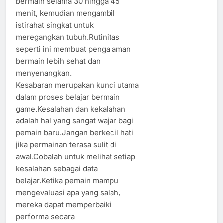
bermain selama 30 hingga 45
menit, kemudian mengambil
istirahat singkat untuk
meregangkan tubuh.Rutinitas
seperti ini membuat pengalaman
bermain lebih sehat dan
menyenangkan.
Kesabaran merupakan kunci utama
dalam proses belajar bermain
game.Kesalahan dan kekalahan
adalah hal yang sangat wajar bagi
pemain baru.Jangan berkecil hati
jika permainan terasa sulit di
awal.Cobalah untuk melihat setiap
kesalahan sebagai data
belajar.Ketika pemain mampu
mengevaluasi apa yang salah,
mereka dapat memperbaiki
performa secara