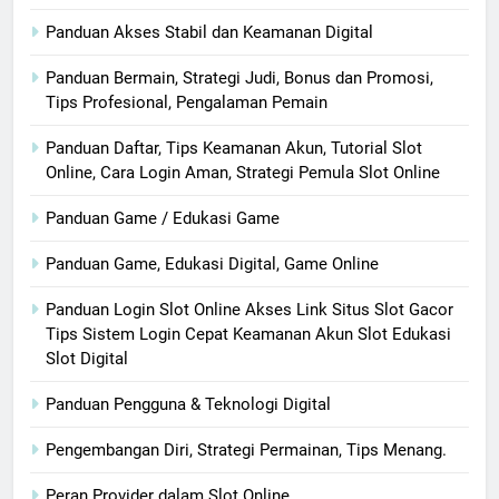
Panduan Akses Stabil dan Keamanan Digital
Panduan Bermain, Strategi Judi, Bonus dan Promosi,
Tips Profesional, Pengalaman Pemain
Panduan Daftar, Tips Keamanan Akun, Tutorial Slot
Online, Cara Login Aman, Strategi Pemula Slot Online
Panduan Game / Edukasi Game
Panduan Game, Edukasi Digital, Game Online
Panduan Login Slot Online Akses Link Situs Slot Gacor
Tips Sistem Login Cepat Keamanan Akun Slot Edukasi
Slot Digital
Panduan Pengguna & Teknologi Digital
Pengembangan Diri, Strategi Permainan, Tips Menang.
Peran Provider dalam Slot Online