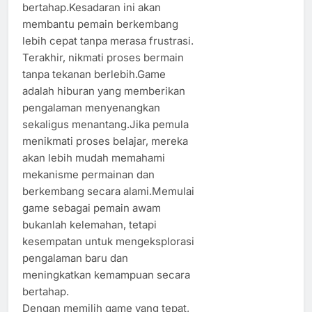
bertahap.Kesadaran ini akan
membantu pemain berkembang
lebih cepat tanpa merasa frustrasi.
Terakhir, nikmati proses bermain
tanpa tekanan berlebih.Game
adalah hiburan yang memberikan
pengalaman menyenangkan
sekaligus menantang.Jika pemula
menikmati proses belajar, mereka
akan lebih mudah memahami
mekanisme permainan dan
berkembang secara alami.Memulai
game sebagai pemain awam
bukanlah kelemahan, tetapi
kesempatan untuk mengeksplorasi
pengalaman baru dan
meningkatkan kemampuan secara
bertahap.
Dengan memilih game yang tepat,