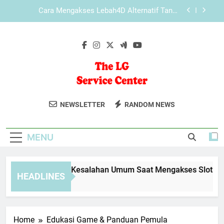
Skip
Slot Lebah4D dengan Layanan Akses yang Mudah
to
Dipahami
content
Panduan LAE138 Login dengan Browser yang
Stabil untuk Akses Lebih Aman
Tips Menghindari Kesalahan Umum Saat
Mengakses Slot Lebah4D
Cara Mengakses Lebah4D Alternatif Tanpa
Gangguan Berlebih
The LG Service
Dapatkan Layanan Perbaikan Resmi LG
Slot Lebah4D dengan Layanan Akses yang Mudah
NEWSLETTER
RANDOM NEWS
Dipahami
Center
Dari The LG Service Center. Layanan
Panduan LAE138 Login dengan Browser yang
Cepat Dan Profesional Untuk Produk LG
Stabil untuk Akses Lebih Aman
MENU
Anda.
ips Menghindari Kesalahan Umum Saat Mengakses Slot Leba
HEADLINES
 Months Ago
Home
Edukasi Game & Panduan Pemula