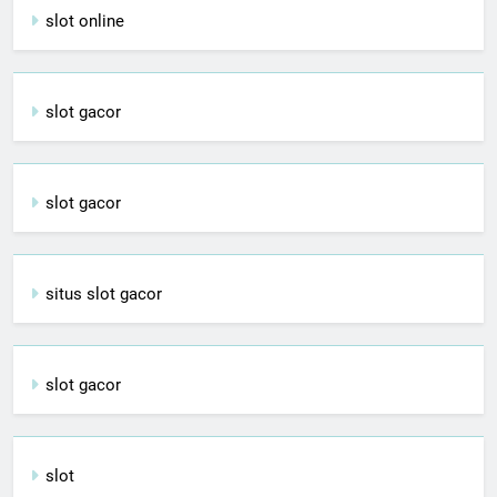
slot online
slot gacor
slot gacor
situs slot gacor
slot gacor
slot