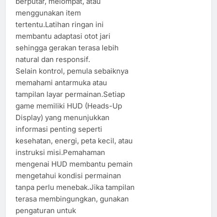
berputar, melompat, atau
menggunakan item
tertentu.Latihan ringan ini
membantu adaptasi otot jari
sehingga gerakan terasa lebih
natural dan responsif.
Selain kontrol, pemula sebaiknya
memahami antarmuka atau
tampilan layar permainan.Setiap
game memiliki HUD (Heads-Up
Display) yang menunjukkan
informasi penting seperti
kesehatan, energi, peta kecil, atau
instruksi misi.Pemahaman
mengenai HUD membantu pemain
mengetahui kondisi permainan
tanpa perlu menebak.Jika tampilan
terasa membingungkan, gunakan
pengaturan untuk