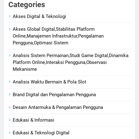
Categories
Akses Digital & Teknologi
Akses Global Digital,Stabilitas Platform
Online,Manajemen Infrastruktur,Pengalaman
Pengguna,Optimasi Sistem
Analisis Sistem Permainan,Studi Game Digital,Dinamika
Platform Online,Interaksi Pengguna,Observasi
Mekanisme
Analisis Waktu Bermain & Pola Slot
Brand Digital dan Pengalaman Pengguna
Desain Antarmuka & Pengalaman Pengguna
Edukasi & Informasi
Edukasi & Teknologi Digital