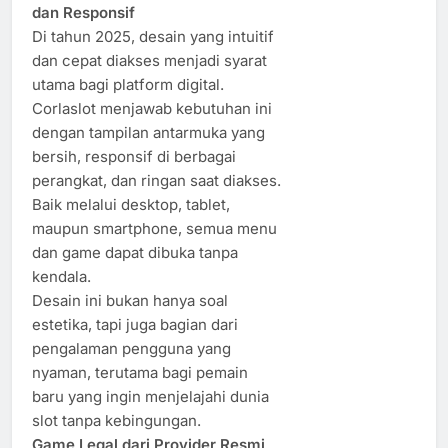
dan Responsif
Di tahun 2025, desain yang intuitif
dan cepat diakses menjadi syarat
utama bagi platform digital.
Corlaslot menjawab kebutuhan ini
dengan tampilan antarmuka yang
bersih, responsif di berbagai
perangkat, dan ringan saat diakses.
Baik melalui desktop, tablet,
maupun smartphone, semua menu
dan game dapat dibuka tanpa
kendala.
Desain ini bukan hanya soal
estetika, tapi juga bagian dari
pengalaman pengguna yang
nyaman, terutama bagi pemain
baru yang ingin menjelajahi dunia
slot tanpa kebingungan.
Game Legal dari Provider Resmi