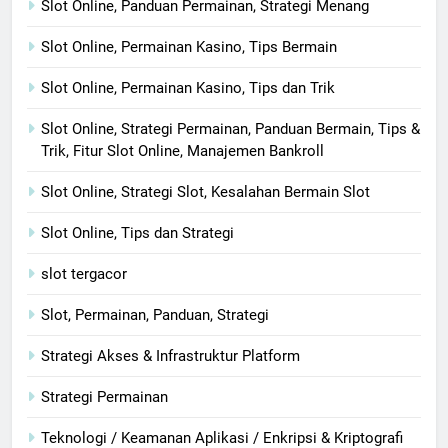
Slot Online, Panduan Permainan, Strategi Menang
Slot Online, Permainan Kasino, Tips Bermain
Slot Online, Permainan Kasino, Tips dan Trik
Slot Online, Strategi Permainan, Panduan Bermain, Tips &
Trik, Fitur Slot Online, Manajemen Bankroll
Slot Online, Strategi Slot, Kesalahan Bermain Slot
Slot Online, Tips dan Strategi
slot tergacor
Slot, Permainan, Panduan, Strategi
Strategi Akses & Infrastruktur Platform
Strategi Permainan
Teknologi / Keamanan Aplikasi / Enkripsi & Kriptografi