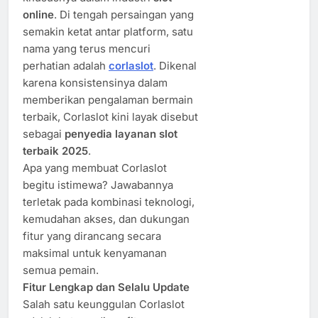
online
. Di tengah persaingan yang
semakin ketat antar platform, satu
nama yang terus mencuri
perhatian adalah
corlaslot
. Dikenal
karena konsistensinya dalam
memberikan pengalaman bermain
terbaik, Corlaslot kini layak disebut
sebagai
penyedia layanan slot
terbaik 2025
.
Apa yang membuat Corlaslot
begitu istimewa? Jawabannya
terletak pada kombinasi teknologi,
kemudahan akses, dan dukungan
fitur yang dirancang secara
maksimal untuk kenyamanan
semua pemain.
Fitur Lengkap dan Selalu Update
Salah satu keunggulan Corlaslot