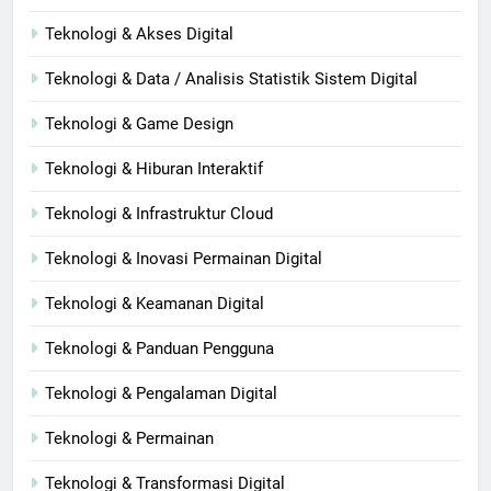
Teknologi & Akses Digital
Teknologi & Data / Analisis Statistik Sistem Digital
Teknologi & Game Design
Teknologi & Hiburan Interaktif
Teknologi & Infrastruktur Cloud
Teknologi & Inovasi Permainan Digital
Teknologi & Keamanan Digital
Teknologi & Panduan Pengguna
Teknologi & Pengalaman Digital
Teknologi & Permainan
Teknologi & Transformasi Digital