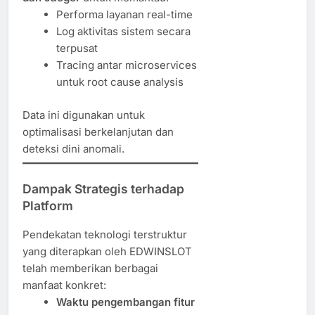
Performa layanan real-time
Log aktivitas sistem secara
terpusat
Tracing antar microservices
untuk root cause analysis
Data ini digunakan untuk
optimalisasi berkelanjutan dan
deteksi dini anomali.
Dampak Strategis terhadap
Platform
Pendekatan teknologi terstruktur
yang diterapkan oleh EDWINSLOT
telah memberikan berbagai
manfaat konkret:
Waktu pengembangan fitur