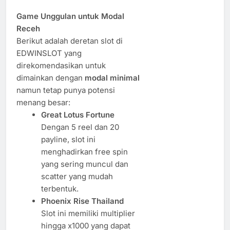
Game Unggulan untuk Modal
Receh
Berikut adalah deretan slot di
EDWINSLOT yang
direkomendasikan untuk
dimainkan dengan
modal minimal
namun tetap punya potensi
menang besar:
Great Lotus Fortune
Dengan 5 reel dan 20
payline, slot ini
menghadirkan free spin
yang sering muncul dan
scatter yang mudah
terbentuk.
Phoenix Rise Thailand
Slot ini memiliki multiplier
hingga x1000 yang dapat