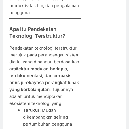
produktivitas tim, dan pengalaman
pengguna.
Apa Itu Pendekatan
Teknologi Terstruktur?
Pendekatan teknologi terstruktur
merujuk pada perancangan sistem
digital yang dibangun berdasarkan
arsitektur modular, berlapis,
terdokumentasi, dan berbasis
prinsip rekayasa perangkat lunak
yang berkelanjutan
. Tujuannya
adalah untuk menciptakan
ekosistem teknologi yang:
Terukur
: Mudah
dikembangkan seiring
pertumbuhan pengguna