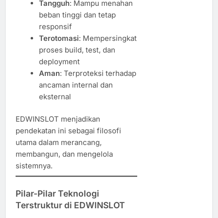
Tangguh
: Mampu menahan
beban tinggi dan tetap
responsif
Terotomasi
: Mempersingkat
proses build, test, dan
deployment
Aman
: Terproteksi terhadap
ancaman internal dan
eksternal
EDWINSLOT menjadikan
pendekatan ini sebagai filosofi
utama dalam merancang,
membangun, dan mengelola
sistemnya.
Pilar-Pilar Teknologi
Terstruktur di EDWINSLOT