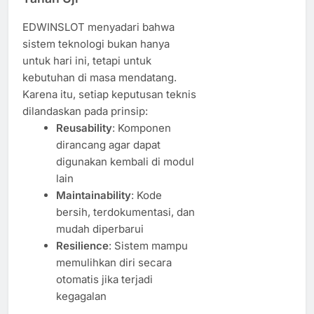
EDWINSLOT menyadari bahwa
sistem teknologi bukan hanya
untuk hari ini, tetapi untuk
kebutuhan di masa mendatang.
Karena itu, setiap keputusan teknis
dilandaskan pada prinsip:
Reusability
: Komponen
dirancang agar dapat
digunakan kembali di modul
lain
Maintainability
: Kode
bersih, terdokumentasi, dan
mudah diperbarui
Resilience
: Sistem mampu
memulihkan diri secara
otomatis jika terjadi
kegagalan