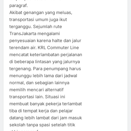
paragraf.
Akibat genangan yang meluas,
transportasi umum juga ikut
terganggu. Sejumlah rute
TransJakarta mengalami
penyesuaian karena halte dan jalur
terendam air. KRL Commuter Line
mencatat keterlambatan perjalanan
di beberapa lintasan yang jalurnya
tergenang. Para penumpang harus
menunggu lebih lama dari jadwal
normal, dan sebagian lainnya
memilih mencari alternatif
transportasi lain. Situasi ini
membuat banyak pekerja terlambat
tiba di tempat kerja dan pelajar
datang lebih lambat dari jam masuk
sekolah tanpa spasi setelah titik