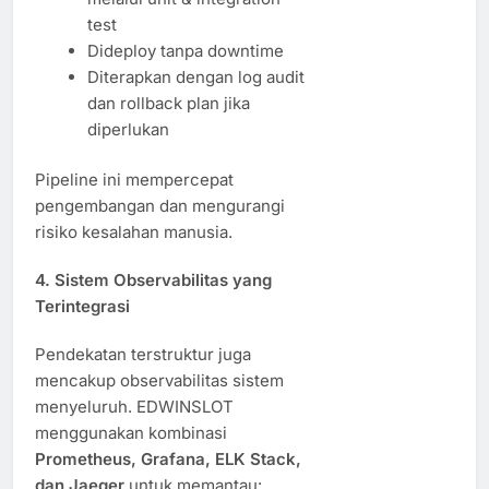
test
Dideploy tanpa downtime
Diterapkan dengan log audit
dan rollback plan jika
diperlukan
Pipeline ini mempercepat
pengembangan dan mengurangi
risiko kesalahan manusia.
4.
Sistem Observabilitas yang
Terintegrasi
Pendekatan terstruktur juga
mencakup observabilitas sistem
menyeluruh. EDWINSLOT
menggunakan kombinasi
Prometheus, Grafana, ELK Stack,
dan Jaeger
untuk memantau: