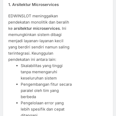
1.
Arsitektur Microservices
EDWINSLOT meninggalkan
pendekatan monolitik dan beralih
ke
arsitektur microservices
. Ini
memungkinkan sistem dibagi
menjadi layanan-layanan kecil
yang berdiri sendiri namun saling
terintegrasi. Keunggulan
pendekatan ini antara lain:
Skalabilitas yang tinggi
tanpa memengaruhi
keseluruhan sistem
Pengembangan fitur secara
paralel oleh tim yang
berbeda
Pengelolaan error yang
lebih spesifik dan cepat
ditangani