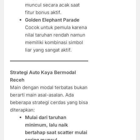
muncul secara acak saat
fitur bonus aktif.
Golden Elephant Parade
Cocok untuk pemula karena
nilai taruhan rendah namun
memiliki kombinasi simbol
liar yang sangat aktif.
Strategi Auto Kaya Bermodal
Receh
Main dengan modal terbatas bukan
berarti main asal-asalan. Ada
beberapa strategi cerdas yang bisa
diterapkan:
Mulai dari taruhan
minimum, lalu naik
bertahap saat scatter mulai
sering muncul.