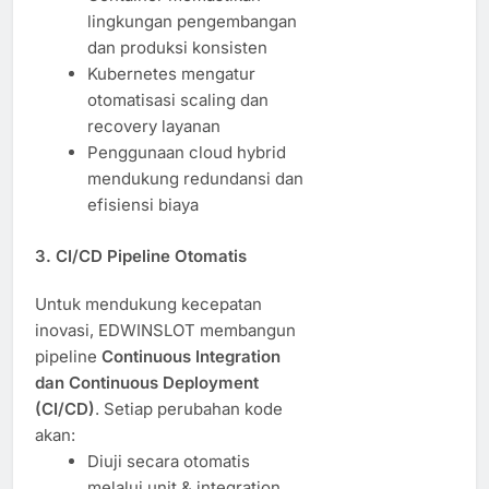
lingkungan pengembangan
dan produksi konsisten
Kubernetes mengatur
otomatisasi scaling dan
recovery layanan
Penggunaan cloud hybrid
mendukung redundansi dan
efisiensi biaya
3.
CI/CD Pipeline Otomatis
Untuk mendukung kecepatan
inovasi, EDWINSLOT membangun
pipeline
Continuous Integration
dan Continuous Deployment
(CI/CD)
. Setiap perubahan kode
akan:
Diuji secara otomatis
melalui unit & integration