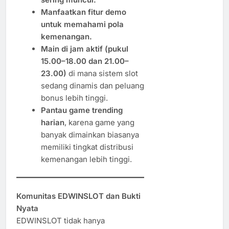
Manfaatkan fitur demo
untuk memahami pola
kemenangan.
Main di jam aktif (pukul
15.00–18.00 dan 21.00–
23.00)
di mana sistem slot
sedang dinamis dan peluang
bonus lebih tinggi.
Pantau game trending
harian
, karena game yang
banyak dimainkan biasanya
memiliki tingkat distribusi
kemenangan lebih tinggi.
Komunitas EDWINSLOT dan Bukti
Nyata
EDWINSLOT tidak hanya