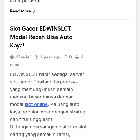
akhir paragraf.
Read More
Slot Gacor EDWINSLOT:
Modal Receh Bisa Auto
Kaya!
d2ae1e1
1 year ago
0
6
mins
EDWINSLOT hadir sebagai server
slot gacor Thailand terpercaya
yang memungkinkan pemain
menang besar hanya dengan
modal
slot online
. Peluang auto
kaya terbuka lebar dengan strategi
dan fitur unggulan!
Di tengah persaingan platform slot
daring yang semakin ramai,