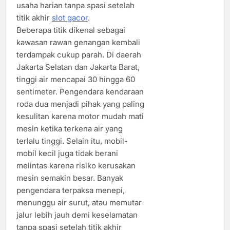
usaha harian tanpa spasi setelah
titik akhir
slot gacor
.
Beberapa titik dikenal sebagai
kawasan rawan genangan kembali
terdampak cukup parah. Di daerah
Jakarta Selatan dan Jakarta Barat,
tinggi air mencapai 30 hingga 60
sentimeter. Pengendara kendaraan
roda dua menjadi pihak yang paling
kesulitan karena motor mudah mati
mesin ketika terkena air yang
terlalu tinggi. Selain itu, mobil-
mobil kecil juga tidak berani
melintas karena risiko kerusakan
mesin semakin besar. Banyak
pengendara terpaksa menepi,
menunggu air surut, atau memutar
jalur lebih jauh demi keselamatan
tanpa spasi setelah titik akhir