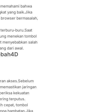
lu memahami bahwa
kat yang baik.Jika
au browser bermasalah,
 terburu-buru.Saat
sung menekan tombol
pat menyebabkan salah
ang dari awal.
ebah4D
caran akses.Sebelum
memastikan jaringan
 periksa kekuatan
ering terputus.
ih cepat, tombol
anpa hambatan.Jika