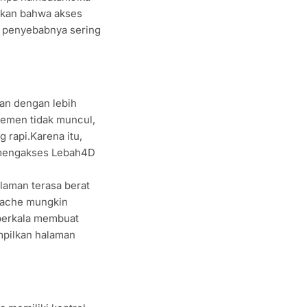
lkan bahwa akses
a penyebabnya sering
an dengan lebih
emen tidak muncul,
g rapi.Karena itu,
 mengakses Lebah4D
aman terasa berat
 cache mungkin
berkala membuat
mpilkan halaman