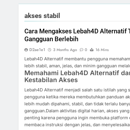
akses stabil
Cara Mengakses Lebah4D Alternatif 
Gangguan Berlebih
D2ae1e1
3 Months Ago
0
16 Mins
Lebah4D Alternatif membantu pengguna memahami
lebih stabil, aman, jelas, dan minim gangguan melal
Memahami Lebah4D Alternatif dari
Kestabilan Akses
Lebah4D Alternatif menjadi salah satu istilah yang s
pengguna ketika mereka membutuhkan panduan ak
lebih mudah dipahami, stabil, dan tidak terlalu ba
gangguan.Dalam aktivitas digital harian, akses yang
penting karena pengguna ingin membuka platform 
membaca instruksi dengan jelas, dan menyelesaik