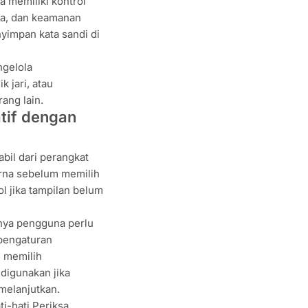
a memiliki kontrol
ta, dan keamanan
yimpan kata sandi di
gelola
k jari, atau
ang lain.
tif dengan
bil dari perangkat
rna sebelum memilih
 jika tampilan belum
nya pengguna perlu
 pengaturan
h memilih
 digunakan jika
elanjutkan.
i-hati.Periksa