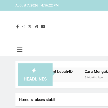
Skip
August 7, 2026
4:56:23 PM
to
content
The
Dapatkan 
aat Mengakses Slot Lebah4D
Cara Mengakses Lebah4D 
3 Months Ago
HEADLINES
Home
akses stabil