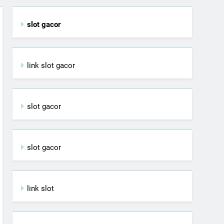
slot gacor
link slot gacor
slot gacor
slot gacor
link slot