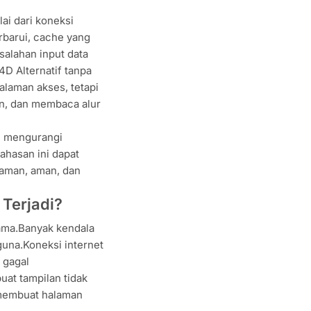
ai dari koneksi
erbarui, cache yang
salahan input data
D Alternatif tanpa
laman akses, tetapi
n, dan membaca alur
u mengurangi
ahasan ini dapat
yaman, aman, dan
Terjadi?
tama.Banyak kendala
gguna.Koneksi internet
 gagal
at tampilan tidak
 membuat halaman