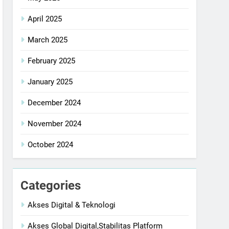
April 2025
March 2025
February 2025
January 2025
December 2024
November 2024
October 2024
Categories
Akses Digital & Teknologi
Akses Global Digital,Stabilitas Platform