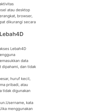
ktivitas
sel atau desktop
erangkat, browser,
pat dikurangi secara
 Lebah4D
gakses Lebah4D
 pengguna
memasukkan data
at dipahami, dan tidak
sar, huruf kecil,
ma pribadi, atau
a tidak digunakan
pun.Username, kata
i.Jika menggunakan