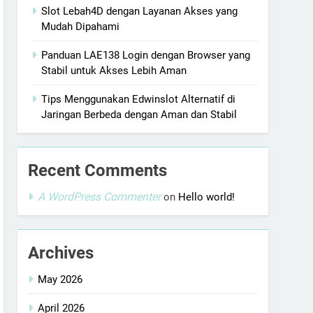
Slot Lebah4D dengan Layanan Akses yang
Mudah Dipahami
Panduan LAE138 Login dengan Browser yang
Stabil untuk Akses Lebih Aman
Tips Menggunakan Edwinslot Alternatif di
Jaringan Berbeda dengan Aman dan Stabil
Recent Comments
A WordPress Commenter
on
Hello world!
Archives
May 2026
April 2026