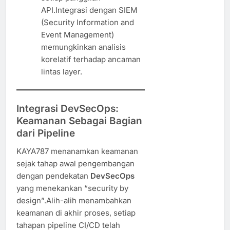
API.Integrasi dengan SIEM
(Security Information and
Event Management)
memungkinkan analisis
korelatif terhadap ancaman
lintas layer.
Integrasi DevSecOps:
Keamanan Sebagai Bagian
dari Pipeline
KAYA787 menanamkan keamanan
sejak tahap awal pengembangan
dengan pendekatan
DevSecOps
yang menekankan “security by
design”.Alih-alih menambahkan
keamanan di akhir proses, setiap
tahapan pipeline CI/CD telah