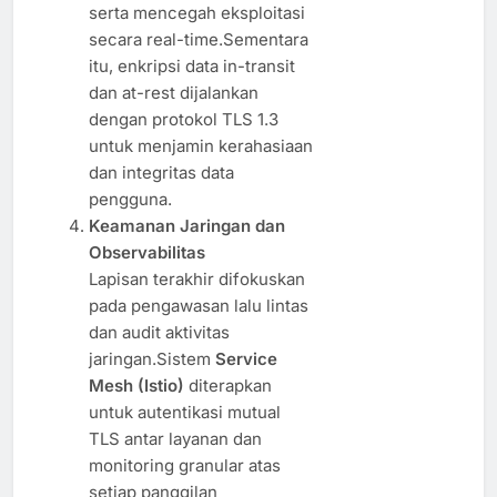
serta mencegah eksploitasi
secara real-time.Sementara
itu, enkripsi data in-transit
dan at-rest dijalankan
dengan protokol TLS 1.3
untuk menjamin kerahasiaan
dan integritas data
pengguna.
Keamanan Jaringan dan
Observabilitas
Lapisan terakhir difokuskan
pada pengawasan lalu lintas
dan audit aktivitas
jaringan.Sistem
Service
Mesh (Istio)
diterapkan
untuk autentikasi mutual
TLS antar layanan dan
monitoring granular atas
setiap panggilan