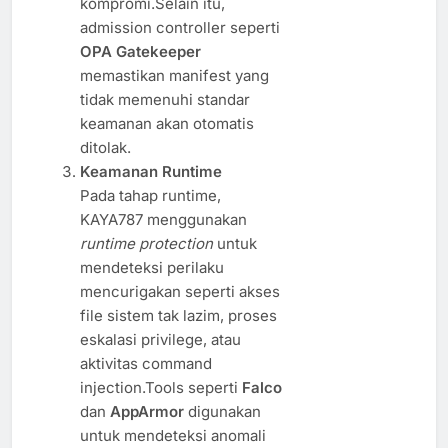
kompromi.Selain itu,
admission controller seperti
OPA Gatekeeper
memastikan manifest yang
tidak memenuhi standar
keamanan akan otomatis
ditolak.
Keamanan Runtime
Pada tahap runtime,
KAYA787 menggunakan
runtime protection
untuk
mendeteksi perilaku
mencurigakan seperti akses
file sistem tak lazim, proses
eskalasi privilege, atau
aktivitas command
injection.Tools seperti
Falco
dan
AppArmor
digunakan
untuk mendeteksi anomali