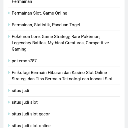
Permainan
Permainan Slot, Game Online
Permainan, Statistik, Panduan Togel
Pokémon Lore, Game Strategy, Rare Pokémon,
Legendary Battles, Mythical Creatures, Competitive
Gaming
pokemon787
Psikologi Bermain Hiburan dan Kasino Slot Online
Strategi dan Tips Bermain Teknologi dan Inovasi Slot
situs judi
situs judi slot
situs judi slot gacor
situs judi slot online