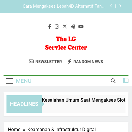
Skip
Slot Lebah4D dengan Layanan Akses yang Mudah
to
Dipahami
content
Panduan LAE138 Login dengan Browser yang
Stabil untuk Akses Lebih Aman
Tips Menghindari Kesalahan Umum Saat
Mengakses Slot Lebah4D
Cara Mengakses Lebah4D Alternatif Tanpa
Gangguan Berlebih
The LG Service
Dapatkan Layanan Perbaikan Resmi LG
Slot Lebah4D dengan Layanan Akses yang Mudah
NEWSLETTER
RANDOM NEWS
Dipahami
Center
Dari The LG Service Center. Layanan
Panduan LAE138 Login dengan Browser yang
Cepat Dan Profesional Untuk Produk LG
Stabil untuk Akses Lebih Aman
MENU
Anda.
ps Menghindari Kesalahan Umum Saat Mengakses Slot Lebah
HEADLINES
Months Ago
Home
Keamanan & Infrastruktur Digital