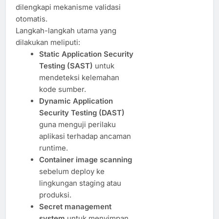
dilengkapi mekanisme validasi
otomatis.
Langkah-langkah utama yang
dilakukan meliputi:
Static Application Security
Testing (SAST)
untuk
mendeteksi kelemahan
kode sumber.
Dynamic Application
Security Testing (DAST)
guna menguji perilaku
aplikasi terhadap ancaman
runtime.
Container image scanning
sebelum deploy ke
lingkungan staging atau
produksi.
Secret management
system
untuk menyimpan