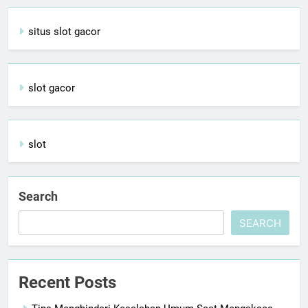
situs slot gacor
slot gacor
slot
Search
SEARCH
Recent Posts