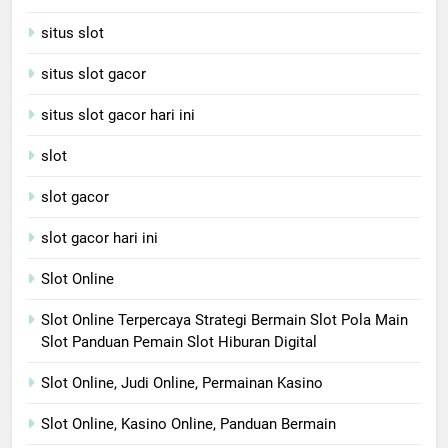
situs slot
situs slot gacor
situs slot gacor hari ini
slot
slot gacor
slot gacor hari ini
Slot Online
Slot Online Terpercaya Strategi Bermain Slot Pola Main
Slot Panduan Pemain Slot Hiburan Digital
Slot Online, Judi Online, Permainan Kasino
Slot Online, Kasino Online, Panduan Bermain