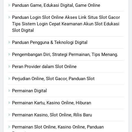
Panduan Game, Edukasi Digital, Game Online
Panduan Login Slot Online Akses Link Situs Slot Gacor
Tips Sistem Login Cepat Keamanan Akun Slot Edukasi
Slot Digital
Panduan Pengguna & Teknologi Digital
Pengembangan Diri, Strategi Permainan, Tips Menang.
Peran Provider dalam Slot Online
Perjudian Online, Slot Gacor, Panduan Slot
Permainan Digital
Permainan Kartu, Kasino Online, Hiburan
Permainan Kasino, Slot Online, Rilis Baru
Permainan Slot Online, Kasino Online, Panduan