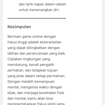
dan tarik napas dalam-dalam
untuk menenangkan diri.
Kesimpulan
Bermain game online dengan
fokus tinggi adalah keterampilan
yang dapat ditingkatkan dengan
latihan dan perencanaan yang baik.
Ciptakan lingkungan yang
mendukung, kenali pengalih
perhatian, dan tetapkan tujuan
yang jelas dalam setiap permainan.
Dengan melatih kemampuan
mental, mengelola waktu dengan
bijak, dan menjaga kesehatan fisik
dan mental, kamu akan bisa
mempertahankan fokus lebih lama,