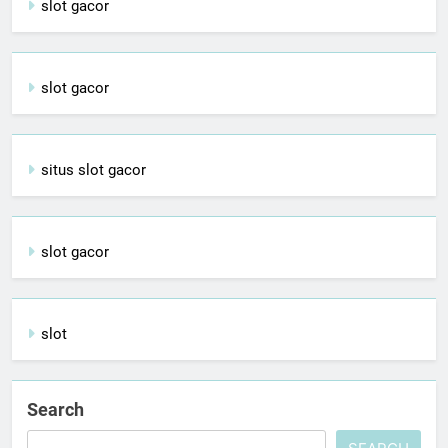
slot gacor
slot gacor
situs slot gacor
slot gacor
slot
Search