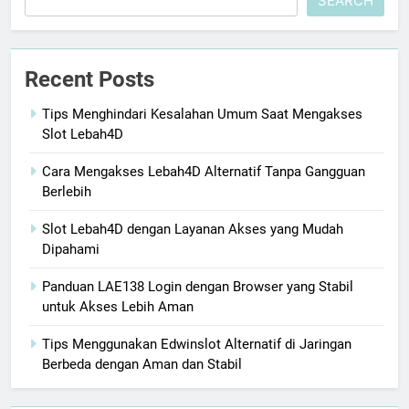
SEARCH
Recent Posts
Tips Menghindari Kesalahan Umum Saat Mengakses
Slot Lebah4D
Cara Mengakses Lebah4D Alternatif Tanpa Gangguan
Berlebih
Slot Lebah4D dengan Layanan Akses yang Mudah
Dipahami
Panduan LAE138 Login dengan Browser yang Stabil
untuk Akses Lebih Aman
Tips Menggunakan Edwinslot Alternatif di Jaringan
Berbeda dengan Aman dan Stabil