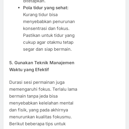
ditetapkan.
Pola tidur yang sehat:
Kurang tidur bisa
menyebabkan penurunan
konsentrasi dan fokus.
Pastikan untuk tidur yang
cukup agar otakmu tetap
segar dan siap bermain.
5. Gunakan Teknik Manajemen
Waktu yang Efektif
Durasi sesi permainan juga
memengaruhi fokus. Terlalu lama
bermain tanpa jeda bisa
menyebabkan kelelahan mental
dan fisik, yang pada akhirnya
menurunkan kualitas fokusmu.
Berikut beberapa tips untuk