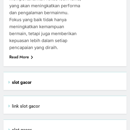
yang akan meningkatkan performa
dan pengalaman bermainmu.
Fokus yang baik tidak hanya
meningkatkan kemampuan
bermain, tetapi juga memberikan
kepuasan lebih dalam setiap
pencapaian yang diraih.
Read More
slot gacor
link slot gacor