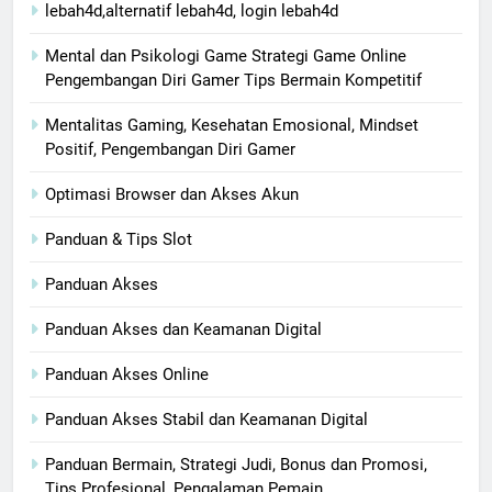
lebah4d,alternatif lebah4d, login lebah4d
Mental dan Psikologi Game Strategi Game Online
Pengembangan Diri Gamer Tips Bermain Kompetitif
Mentalitas Gaming, Kesehatan Emosional, Mindset
Positif, Pengembangan Diri Gamer
Optimasi Browser dan Akses Akun
Panduan & Tips Slot
Panduan Akses
Panduan Akses dan Keamanan Digital
Panduan Akses Online
Panduan Akses Stabil dan Keamanan Digital
Panduan Bermain, Strategi Judi, Bonus dan Promosi,
Tips Profesional, Pengalaman Pemain