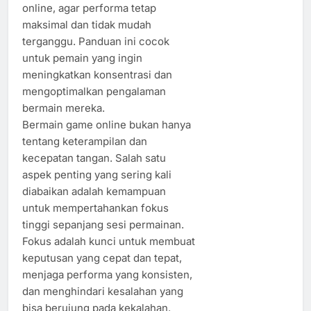
online, agar performa tetap
maksimal dan tidak mudah
terganggu. Panduan ini cocok
untuk pemain yang ingin
meningkatkan konsentrasi dan
mengoptimalkan pengalaman
bermain mereka.
Bermain game online bukan hanya
tentang keterampilan dan
kecepatan tangan. Salah satu
aspek penting yang sering kali
diabaikan adalah kemampuan
untuk mempertahankan fokus
tinggi sepanjang sesi permainan.
Fokus adalah kunci untuk membuat
keputusan yang cepat dan tepat,
menjaga performa yang konsisten,
dan menghindari kesalahan yang
bisa berujung pada kekalahan.