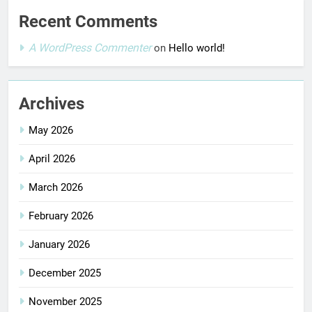
Recent Comments
A WordPress Commenter
on
Hello world!
Archives
May 2026
April 2026
March 2026
February 2026
January 2026
December 2025
November 2025