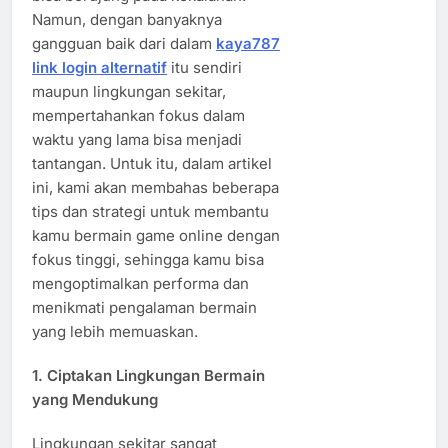
Namun, dengan banyaknya
gangguan baik dari dalam
kaya787
link login alternatif
itu sendiri
maupun lingkungan sekitar,
mempertahankan fokus dalam
waktu yang lama bisa menjadi
tantangan. Untuk itu, dalam artikel
ini, kami akan membahas beberapa
tips dan strategi untuk membantu
kamu bermain game online dengan
fokus tinggi, sehingga kamu bisa
mengoptimalkan performa dan
menikmati pengalaman bermain
yang lebih memuaskan.
1. Ciptakan Lingkungan Bermain
yang Mendukung
Lingkungan sekitar sangat