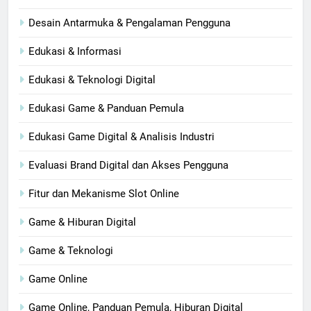
Desain Antarmuka & Pengalaman Pengguna
Edukasi & Informasi
Edukasi & Teknologi Digital
Edukasi Game & Panduan Pemula
Edukasi Game Digital & Analisis Industri
Evaluasi Brand Digital dan Akses Pengguna
Fitur dan Mekanisme Slot Online
Game & Hiburan Digital
Game & Teknologi
Game Online
Game Online, Panduan Pemula, Hiburan Digital