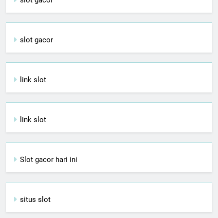
slot gacor
slot gacor
link slot
link slot
Slot gacor hari ini
situs slot