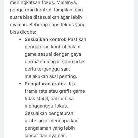
meningkatkan fokus. Misalnya,
pengaturan kontrol, tampilan, dan
suara bisa disesuaikan agar lebih
nyaman. Beberapa tips teknis yang
bisa dicoba:
Sesuaikan kontrol:
Pastikan
pengaturan kontrol dalam
game sesuai dengan gaya
bermainmu agar kamu tidak
perlu terganggu saat
melakukan aksi penting.
Pengaturan grafis:
Jika
frame rate atau grafis game
tidak stabil, hal ini bisa
mengganggu fokus.
Sesuaikan pengaturan
grafis agar mendapatkan
pengalaman yang lebih
lancar dan nyaman.