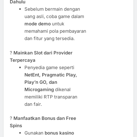
Dahulu
Sebelum bermain dengan
uang asli, coba game dalam
mode demo
untuk
memahami pola pembayaran
dan fitur yang tersedia.
?
Mainkan Slot dari Provider
Terpercaya
Penyedia game seperti
NetEnt, Pragmatic Play,
Play’n GO, dan
Microgaming
dikenal
memiliki RTP transparan
dan fair.
?
Manfaatkan Bonus dan Free
Spins
Gunakan
bonus kasino