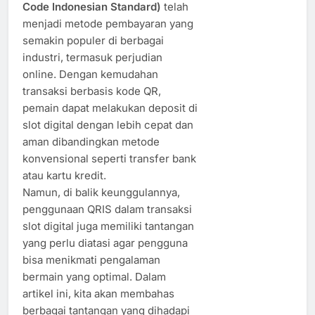
Code Indonesian Standard)
telah
menjadi metode pembayaran yang
semakin populer di berbagai
industri, termasuk perjudian
online. Dengan kemudahan
transaksi berbasis kode QR,
pemain dapat melakukan deposit di
slot digital dengan lebih cepat dan
aman dibandingkan metode
konvensional seperti transfer bank
atau kartu kredit.
Namun, di balik keunggulannya,
penggunaan QRIS dalam transaksi
slot digital juga memiliki tantangan
yang perlu diatasi agar pengguna
bisa menikmati pengalaman
bermain yang optimal. Dalam
artikel ini, kita akan membahas
berbagai tantangan yang dihadapi