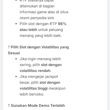
RTP biasanya dapat
ditemukan di bagian
informasi game atau di situs
resmi penyedia slot.
Pilih slot dengan RTP
96%
atau lebih
untuk peluang
menang yang lebih baik.
?
Pilih Slot dengan Volatilitas yang
Sesuai
Jika ingin menang lebih
sering, pilih
slot dengan
volatilitas rendah
.
Jika mengejar jackpot
besar, pilih
slot dengan
volatilitas tinggi
meskipun
lebih berisiko.
?
Gunakan Mode Demo Terlebih