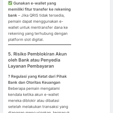
Gunakan e-wallet yang
memiliki fitur transfer ke rekening
bank
– Jika QRIS tidak tersedia,
pemain dapat menggunakan e-
wallet untuk mentransfer dana ke
rekening yang terhubung dengan
platform slot digital.
5. Risiko Pemblokiran Akun
oleh Bank atau Penyedia
Layanan Pembayaran
? Regulasi yang Ketat dari Pihak
Bank dan Otoritas Keuangan
Beberapa pemain mengalami
kendala ketika akun e-wallet
mereka diblokir atau dibatasi
setelah melakukan transaksi yang
dianggap mencurigakan, termasuk