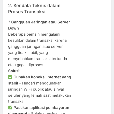
2. Kendala Teknis dalam
Proses Transaksi
? Gangguan Jaringan atau Server
Down
Beberapa pemain mengalami
kesulitan dalam transaksi karena
gangguan jaringan atau server
yang tidak stabil, yang
menyebabkan transaksi tertunda
atau gagal diproses.
Solusi:
Gunakan koneksi internet yang
stabil
– Hindari menggunakan
jaringan WiFi publik atau sinyal
seluler yang lemah saat melakukan
transaksi.
Pastikan aplikasi pembayaran
diperbarui
– Selalu gunakan versi