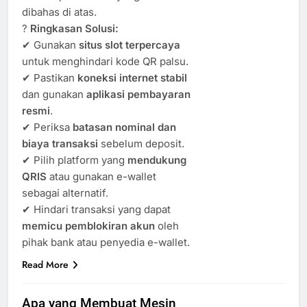
dibahas di atas.
?
Ringkasan Solusi:
✔ Gunakan
situs slot terpercaya
untuk menghindari kode QR palsu.
✔ Pastikan
koneksi internet stabil
dan gunakan
aplikasi pembayaran
resmi
.
✔ Periksa
batasan nominal dan
biaya transaksi
sebelum deposit.
✔ Pilih platform yang
mendukung
QRIS
atau gunakan e-wallet
sebagai alternatif.
✔ Hindari transaksi yang dapat
memicu pemblokiran akun
oleh
pihak bank atau penyedia e-wallet.
Read More
Apa yang Membuat Mesin