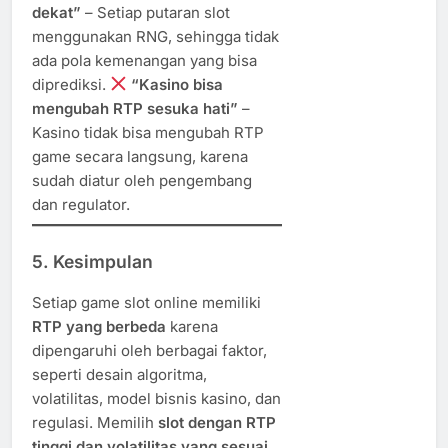
dekat”
– Setiap putaran slot
menggunakan RNG, sehingga tidak
ada pola kemenangan yang bisa
diprediksi.
“Kasino bisa
mengubah RTP sesuka hati”
–
Kasino tidak bisa mengubah RTP
game secara langsung, karena
sudah diatur oleh pengembang
dan regulator.
5. Kesimpulan
Setiap game slot online memiliki
RTP yang berbeda
karena
dipengaruhi oleh berbagai faktor,
seperti desain algoritma,
volatilitas, model bisnis kasino, dan
regulasi. Memilih
slot dengan RTP
tinggi dan volatilitas yang sesuai