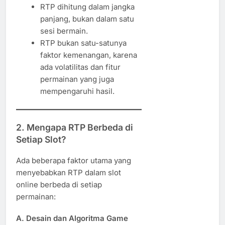
RTP dihitung dalam jangka
panjang, bukan dalam satu
sesi bermain.
RTP bukan satu-satunya
faktor kemenangan, karena
ada volatilitas dan fitur
permainan yang juga
mempengaruhi hasil.
2. Mengapa RTP Berbeda di
Setiap Slot?
Ada beberapa faktor utama yang
menyebabkan RTP dalam slot
online berbeda di setiap
permainan:
A. Desain dan Algoritma Game