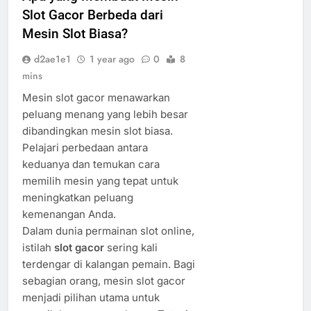
Slot Gacor Berbeda dari
Mesin Slot Biasa?
d2ae1e1
1 year ago
0
8
mins
Mesin slot gacor menawarkan
peluang menang yang lebih besar
dibandingkan mesin slot biasa.
Pelajari perbedaan antara
keduanya dan temukan cara
memilih mesin yang tepat untuk
meningkatkan peluang
kemenangan Anda.
Dalam dunia permainan slot online,
istilah
slot gacor
sering kali
terdengar di kalangan pemain. Bagi
sebagian orang, mesin slot gacor
menjadi pilihan utama untuk