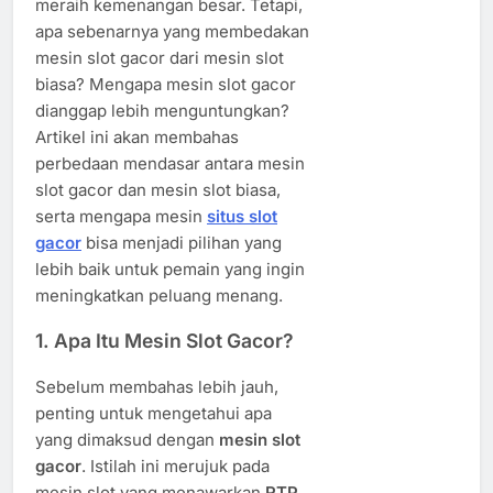
meraih kemenangan besar. Tetapi,
apa sebenarnya yang membedakan
mesin slot gacor dari mesin slot
biasa? Mengapa mesin slot gacor
dianggap lebih menguntungkan?
Artikel ini akan membahas
perbedaan mendasar antara mesin
slot gacor dan mesin slot biasa,
serta mengapa mesin
situs slot
gacor
bisa menjadi pilihan yang
lebih baik untuk pemain yang ingin
meningkatkan peluang menang.
1.
Apa Itu Mesin Slot Gacor?
Sebelum membahas lebih jauh,
penting untuk mengetahui apa
yang dimaksud dengan
mesin slot
gacor
. Istilah ini merujuk pada
mesin slot yang menawarkan
RTP