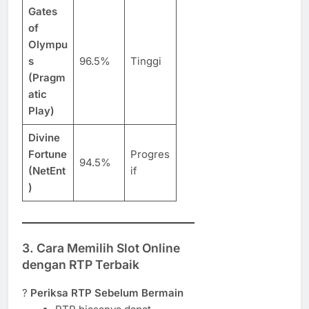
Gates
of
Olympu
s
96.5%
Tinggi
(Pragm
atic
Play)
Divine
Fortune
Progres
94.5%
(NetEnt
if
)
3. Cara Memilih Slot Online
dengan RTP Terbaik
?
Periksa RTP Sebelum Bermain