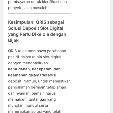
pembayaran untuk klarifikasi dan
penyelesaian masalah.
Kesimpulan: QRIS sebagai
Solusi Deposit Slot Digital
yang Perlu Dikelola dengan
Bijak
QRIS telah membawa perubahan
positif dalam dunia slot digital
dengan menghadirkan
kemudahan, kecepatan, dan
keamanan
dalam transaksi
deposit. Namun, untuk memastikan
pengalaman bermain tetap aman
dan nyaman, pemain harus
memahami tantangan yang
mungkin muncul serta
menerapkan solusi yang telah