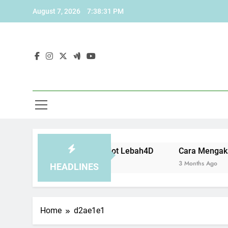
Skip
August 7, 2026
7:38:32 PM
to
content
The
Dapatkan 
aat Mengakses Slot Lebah4D
Cara Mengakses Lebah4D 
3 Months Ago
HEADLINES
Home
d2ae1e1