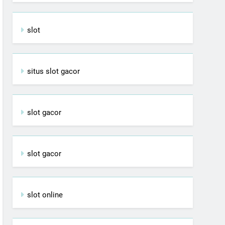
slot
situs slot gacor
slot gacor
slot gacor
slot online