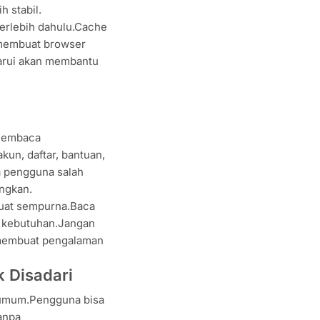
 stabil.
terlebih dahulu.Cache
membuat browser
arui akan membantu
 membaca
kun, daftar, bantuan,
ka pengguna salah
ngkan.
uat sempurna.Baca
i kebutuhan.Jangan
 membuat pengalaman
k Disadari
g umum.Pengguna bisa
anpa