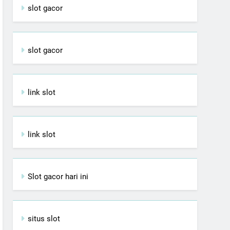
slot gacor
slot gacor
link slot
link slot
Slot gacor hari ini
situs slot