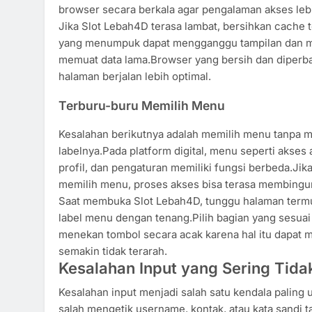
browser secara berkala agar pengalaman akses lebih
Jika Slot Lebah4D terasa lambat, bersihkan cache 
yang menumpuk dapat mengganggu tampilan dan 
memuat data lama.Browser yang bersih dan diperb
halaman berjalan lebih optimal.
Terburu-buru Memilih Menu
Kesalahan berikutnya adalah memilih menu tanpa
labelnya.Pada platform digital, menu seperti akses a
profil, dan pengaturan memiliki fungsi berbeda.Ji
memilih menu, proses akses bisa terasa membingu
Saat membuka Slot Lebah4D, tunggu halaman term
label menu dengan tenang.Pilih bagian yang sesua
menekan tombol secara acak karena hal itu dapat
semakin tidak terarah.
Kesalahan Input yang Sering Tida
Kesalahan input menjadi salah satu kendala palin
salah mengetik username, kontak, atau kata sandi t