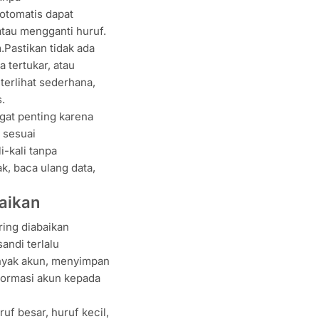
 otomatis dapat
tau mengganti huruf.
.Pastikan tidak ada
 tertukar, atau
terlihat sederhana,
.
ngat penting karena
 sesuai
-kali tanpa
, baca ulang data,
aikan
ing diabaikan
ndi terlalu
nyak akun, menyimpan
formasi akun kepada
uf besar, huruf kecil,