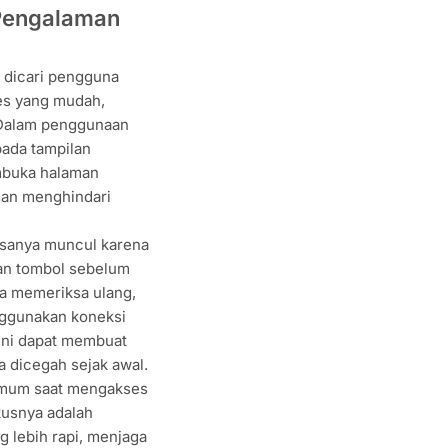
 Pengalaman
g dicari pengguna
ses yang mudah,
s.Dalam penggunaan
pada tampilan
mbuka halaman
dan menghindari
sanya muncul karena
an tombol sebelum
a memeriksa ulang,
nggunakan koneksi
 ini dapat membuat
 dicegah sejak awal.
 umum saat mengakses
kusnya adalah
lebih rapi, menjaga