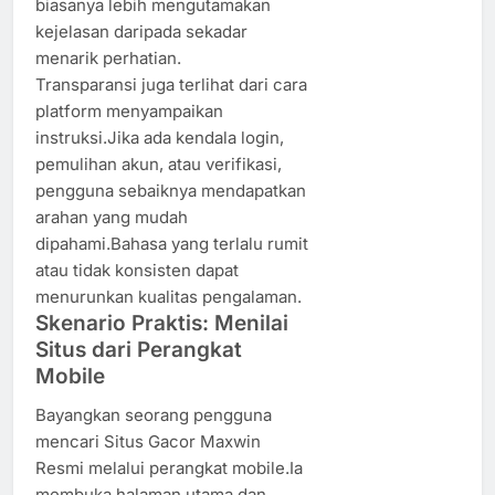
biasanya lebih mengutamakan
kejelasan daripada sekadar
menarik perhatian.
Transparansi juga terlihat dari cara
platform menyampaikan
instruksi.Jika ada kendala login,
pemulihan akun, atau verifikasi,
pengguna sebaiknya mendapatkan
arahan yang mudah
dipahami.Bahasa yang terlalu rumit
atau tidak konsisten dapat
menurunkan kualitas pengalaman.
Skenario Praktis: Menilai
Situs dari Perangkat
Mobile
Bayangkan seorang pengguna
mencari Situs Gacor Maxwin
Resmi melalui perangkat mobile.Ia
membuka halaman utama dan