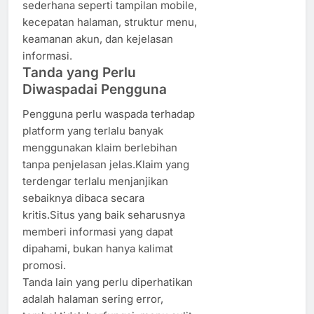
sederhana seperti tampilan mobile,
kecepatan halaman, struktur menu,
keamanan akun, dan kejelasan
informasi.
Tanda yang Perlu
Diwaspadai Pengguna
Pengguna perlu waspada terhadap
platform yang terlalu banyak
menggunakan klaim berlebihan
tanpa penjelasan jelas.Klaim yang
terdengar terlalu menjanjikan
sebaiknya dibaca secara
kritis.Situs yang baik seharusnya
memberi informasi yang dapat
dipahami, bukan hanya kalimat
promosi.
Tanda lain yang perlu diperhatikan
adalah halaman sering error,