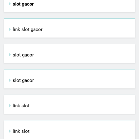
slot gacor
link slot gacor
slot gacor
slot gacor
link slot
link slot