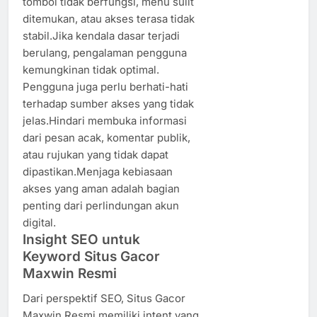
tombol tidak berfungsi, menu sulit
ditemukan, atau akses terasa tidak
stabil.Jika kendala dasar terjadi
berulang, pengalaman pengguna
kemungkinan tidak optimal.
Pengguna juga perlu berhati-hati
terhadap sumber akses yang tidak
jelas.Hindari membuka informasi
dari pesan acak, komentar publik,
atau rujukan yang tidak dapat
dipastikan.Menjaga kebiasaan
akses yang aman adalah bagian
penting dari perlindungan akun
digital.
Insight SEO untuk
Keyword Situs Gacor
Maxwin Resmi
Dari perspektif SEO, Situs Gacor
Maxwin Resmi memiliki intent yang