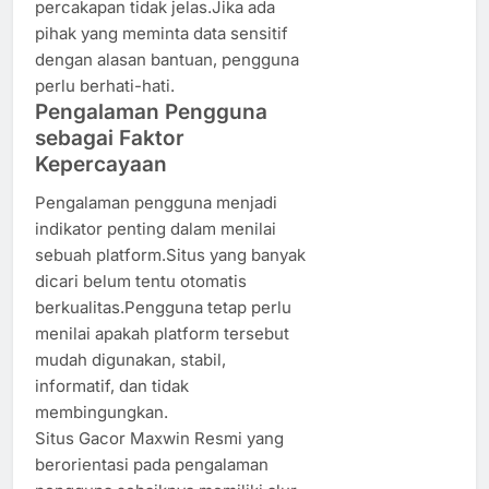
percakapan tidak jelas.Jika ada
pihak yang meminta data sensitif
dengan alasan bantuan, pengguna
perlu berhati-hati.
Pengalaman Pengguna
sebagai Faktor
Kepercayaan
Pengalaman pengguna menjadi
indikator penting dalam menilai
sebuah platform.Situs yang banyak
dicari belum tentu otomatis
berkualitas.Pengguna tetap perlu
menilai apakah platform tersebut
mudah digunakan, stabil,
informatif, dan tidak
membingungkan.
Situs Gacor Maxwin Resmi yang
berorientasi pada pengalaman