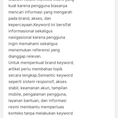
kuat karena pengguna biasanya
mencari informasi yang mengarah
pada brand, akses, dan
kepercayaan.Keyword ini bersifat
informasional sekaligus
navigasional karena pengguna
ingin memahami sekaligus
menemukan referensi yang
dianggap relevan.
Untuk memperkuat brand keyword,
artikel perlu membahas topik
secara lengkap.Semantic keyword
seperti sistem responsif, akses
stabil, keamanan akun, tampilan
mobile, pengalaman pengguna,
layanan bantuan, dan informasi
resmi membantu memperluas
konteks tanpa melakukan keyword