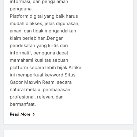
informasi, dan pengalaman
pengguna.
Platform digital yang baik harus
mudah diakses, jelas digunakan,
aman, dan tidak mengandalkan
klaim berlebihan.Dengan
pendekatan yang kritis dan
informatif, pengguna dapat
memahami kualitas sebuah
platform secara lebih bijak.Artikel
ini memperkuat keyword Situs
Gacor Maxwin Resmi secara
natural melalui pembahasan
profesional, relevan, dan
bermanfaat.
Read More