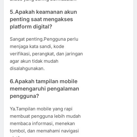
5.Apakah keamanan akun
penting saat mengakses
platform digital?
Sangat penting.Pengguna perlu
menjaga kata sandi, kode
verifikasi, perangkat, dan jaringan
agar akun tidak mudah
disalahgunakan.
6.Apakah tampilan mobile
memengaruhi pengalaman
pengguna?
Ya.Tampilan mobile yang rapi
membuat pengguna lebih mudah
membaca informasi, menekan
tombol, dan memahami navigasi