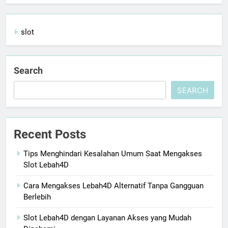
slot
Search
SEARCH
Recent Posts
Tips Menghindari Kesalahan Umum Saat Mengakses
Slot Lebah4D
Cara Mengakses Lebah4D Alternatif Tanpa Gangguan
Berlebih
Slot Lebah4D dengan Layanan Akses yang Mudah