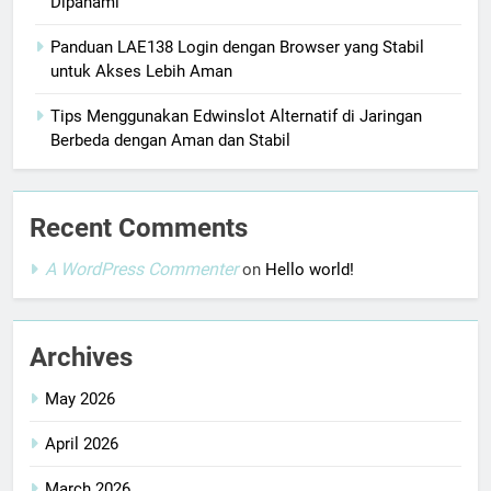
Dipahami
Panduan LAE138 Login dengan Browser yang Stabil
untuk Akses Lebih Aman
Tips Menggunakan Edwinslot Alternatif di Jaringan
Berbeda dengan Aman dan Stabil
Recent Comments
A WordPress Commenter
on
Hello world!
Archives
May 2026
April 2026
March 2026