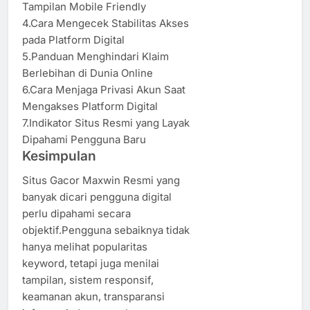
Tampilan Mobile Friendly
4.Cara Mengecek Stabilitas Akses
pada Platform Digital
5.Panduan Menghindari Klaim
Berlebihan di Dunia Online
6.Cara Menjaga Privasi Akun Saat
Mengakses Platform Digital
7.Indikator Situs Resmi yang Layak
Dipahami Pengguna Baru
Kesimpulan
Situs Gacor Maxwin Resmi yang
banyak dicari pengguna digital
perlu dipahami secara
objektif.Pengguna sebaiknya tidak
hanya melihat popularitas
keyword, tetapi juga menilai
tampilan, sistem responsif,
keamanan akun, transparansi