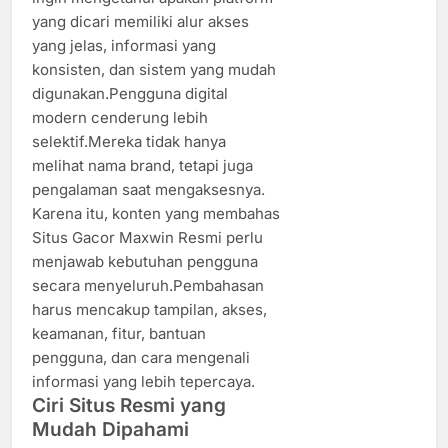
yang dicari memiliki alur akses
yang jelas, informasi yang
konsisten, dan sistem yang mudah
digunakan.Pengguna digital
modern cenderung lebih
selektif.Mereka tidak hanya
melihat nama brand, tetapi juga
pengalaman saat mengaksesnya.
Karena itu, konten yang membahas
Situs Gacor Maxwin Resmi perlu
menjawab kebutuhan pengguna
secara menyeluruh.Pembahasan
harus mencakup tampilan, akses,
keamanan, fitur, bantuan
pengguna, dan cara mengenali
informasi yang lebih tepercaya.
Ciri Situs Resmi yang
Mudah Dipahami