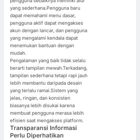
pengguna sebaiknya memiliki alur
yang sederhana.Pengguna baru
dapat memahami menu dasar,
pengguna aktif dapat mengakses
akun dengan lancar, dan pengguna
yang mengalami kendala dapat
menemukan bantuan dengan
mudah.
Pengalaman yang baik tidak selalu
berarti tampilan mewah.Terkadang,
tampilan sederhana tetapi rapi jauh
lebih membantu daripada desain
yang terlalu ramai.Sistem yang
jelas, ringan, dan konsisten
biasanya lebih disukai karena
membuat pengguna merasa lebih
efisien saat mengakses platform.
Transparansi Informasi
Perlu Diperhatikan