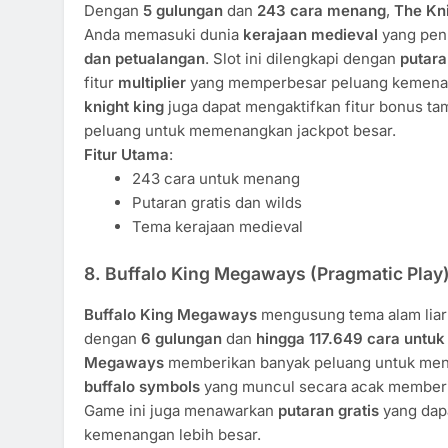
Dengan
5 gulungan
dan
243 cara menang
,
The Kn
Anda memasuki dunia
kerajaan medieval
yang pen
dan petualangan
. Slot ini dilengkapi dengan
putara
fitur
multiplier
yang memperbesar peluang kemena
knight king
juga dapat mengaktifkan fitur bonus t
peluang untuk memenangkan jackpot besar.
Fitur Utama
:
243 cara untuk menang
Putaran gratis dan wilds
Tema kerajaan medieval
8.
Buffalo King Megaways (Pragmatic Play
Buffalo King Megaways
mengusung tema alam lia
dengan
6 gulungan
dan
hingga 117.649 cara untu
Megaways
memberikan banyak peluang untuk men
buffalo symbols
yang muncul secara acak memberi
Game ini juga menawarkan
putaran gratis
yang dap
kemenangan lebih besar.