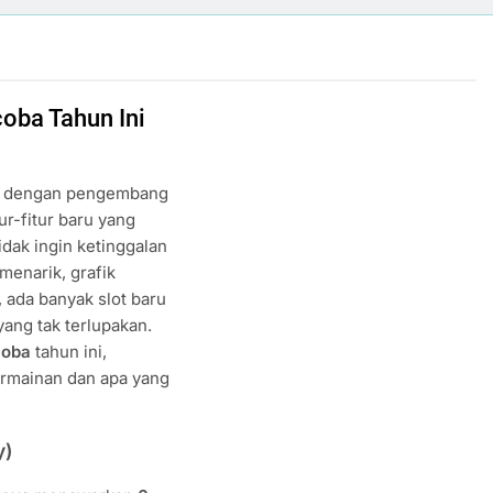
coba Tahun Ini
t, dengan pengembang
r-fitur baru yang
idak ingin ketinggalan
menarik, grafik
 ada banyak slot baru
ang tak terlupakan.
coba
tahun ini,
ermainan dan apa yang
y)