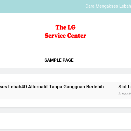
Cara Mengakses Lebah4
Slot Lebah4D denga
Panduan LAE138 Login dengan Browse
 LG Service Center
Tips Menghindari Kesalaha
Layanan Perbaikan Resmi LG Dari The LG Service Center. Layan
Cara Mengakses Lebah4
SAMPLE PAGE
Slot Lebah4D denga
Panduan LAE138 Login dengan Browse
Alternatif Tanpa Gangguan Berlebih
Slot Lebah4D den
3 Months Ago