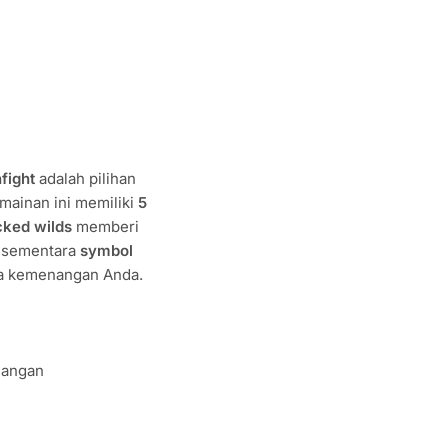
fight
adalah pilihan
mainan ini memiliki
5
cked wilds
memberi
, sementara
symbol
a kemenangan Anda.
nangan