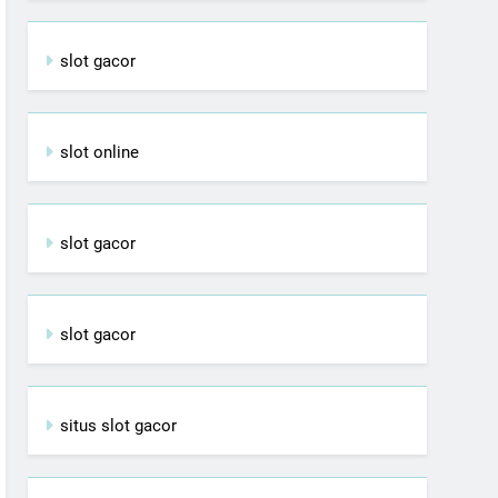
slot gacor
slot online
slot gacor
slot gacor
situs slot gacor