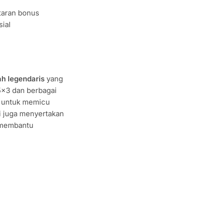
taran bonus
ial
h legendaris
yang
5×3 dan berbagai
r untuk memicu
ini juga menyertakan
 membantu