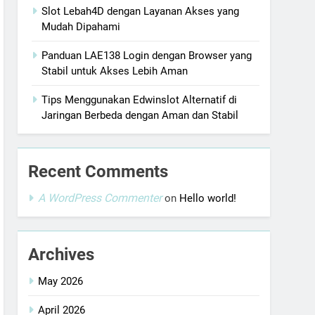
Slot Lebah4D dengan Layanan Akses yang
Mudah Dipahami
Panduan LAE138 Login dengan Browser yang
Stabil untuk Akses Lebih Aman
Tips Menggunakan Edwinslot Alternatif di
Jaringan Berbeda dengan Aman dan Stabil
Recent Comments
A WordPress Commenter
on
Hello world!
Archives
May 2026
April 2026