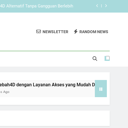
D Alternatif Tanpa Gangguan Berlebih
n Layanan Akses yang Mudah Dipahami
r yang Stabil untuk Akses Lebih Aman
NEWSLETTER
RANDOM NEWS
n Umum Saat Mengakses Slot Lebah4D
an Cepat Dan Profesional Untuk Produk LG Anda.
D Alternatif Tanpa Gangguan Berlebih
n Layanan Akses yang Mudah Dipahami
r yang Stabil untuk Akses Lebih Aman
gan Layanan Akses yang Mudah Dipahami
Panduan LAE1
3 Months Ago