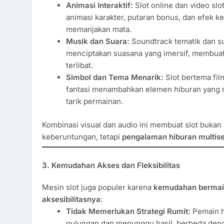
Animasi Interaktif:
Slot online dan video sl
animasi karakter, putaran bonus, dan efek 
memanjakan mata.
Musik dan Suara:
Soundtrack tematik dan 
menciptakan suasana yang imersif, membuat
terlibat.
Simbol dan Tema Menarik:
Slot bertema fil
fantasi menambahkan elemen hiburan yang
tarik permainan.
Kombinasi visual dan audio ini membuat slot buka
keberuntungan, tetapi
pengalaman hiburan multise
3. Kemudahan Akses dan Fleksibilitas
Mesin slot juga populer karena
kemudahan bermai
aksesibilitasnya
:
Tidak Memerlukan Strategi Rumit:
Pemain h
gulungan dan menunggu hasil, berbeda deng