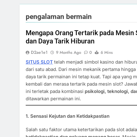
pengalaman bermain
Mengapa Orang Tertarik pada Mesin S
dan Daya Tarik Hiburan
D2ae1e1
9 Months Ago
0
6 Mins
SITUS SLOT
telah menjadi simbol kasino dan hibura
dari satu abad. Dari mesin mekanik pertama hingga 
daya tarik permainan ini tetap kuat. Tapi apa yang
kembali dan merasa tertarik pada mesin slot? Jawa
ini terletak pada kombinasi
psikologi, teknologi, d
ditawarkan permainan ini.
1. Sensasi Kejutan dan Ketidakpastian
Salah satu faktor utama ketertarikan pada slot adal
ketidakpastian dan peluang menang besar
. Mesin