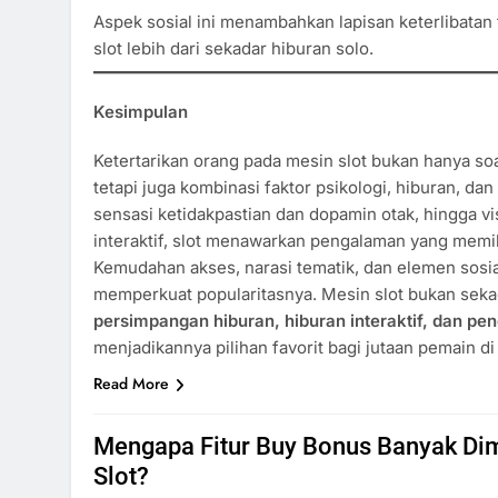
Aspek sosial ini menambahkan lapisan keterlibata
slot lebih dari sekadar hiburan solo.
Kesimpulan
Ketertarikan orang pada mesin slot bukan hanya so
tetapi juga kombinasi faktor psikologi, hiburan, dan 
sensasi ketidakpastian dan dopamin otak, hingga vis
interaktif, slot menawarkan pengalaman yang memik
Kemudahan akses, narasi tematik, dan elemen sosi
memperkuat popularitasnya. Mesin slot bukan seka
persimpangan hiburan, hiburan interaktif, dan p
menjadikannya pilihan favorit bagi jutaan pemain di
Read More
Mengapa Fitur Buy Bonus Banyak Dim
Slot?