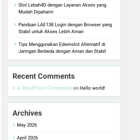
Slot Lebah4D dengan Layanan Akses yang
Mudah Dipahami
Panduan LAE138 Login dengan Browser yang
Stabil untuk Akses Lebih Aman
Tips Menggunakan Edwinslot Alternatif di
Jaringan Berbeda dengan Aman dan Stabil
Recent Comments
A WordPress Commenter
on
Hello world!
Archives
May 2026
April 2026