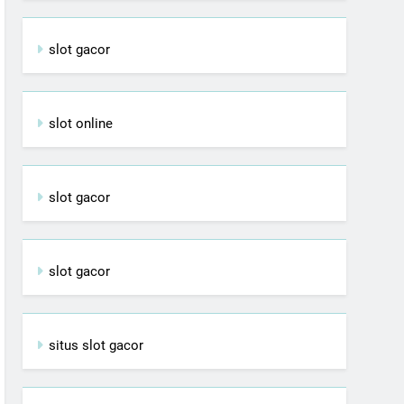
slot gacor
slot online
slot gacor
slot gacor
situs slot gacor