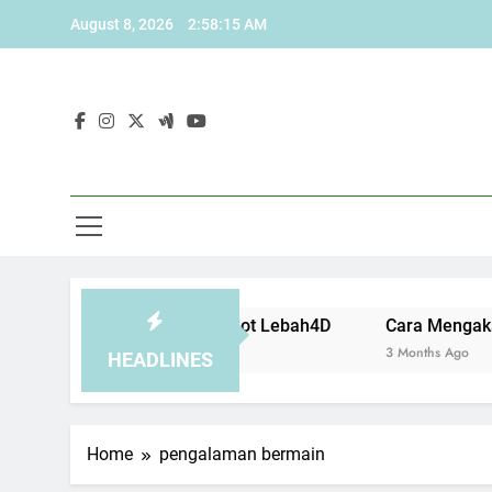
Skip
August 8, 2026
2:58:16 AM
to
content
The
Dapatkan 
aat Mengakses Slot Lebah4D
Cara Mengakses Lebah4D A
3 Months Ago
HEADLINES
Home
pengalaman bermain