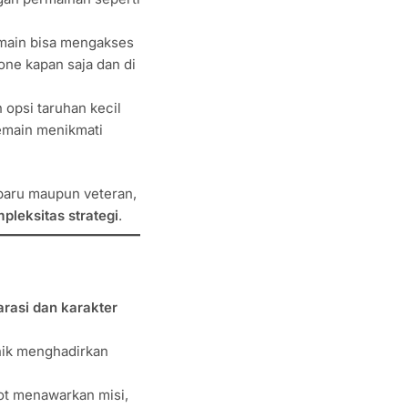
main bisa mengakses
one kapan saja dan di
opsi taruhan kecil
emain menikmati
baru maupun veteran,
pleksitas strategi
.
rasi dan karakter
nik menghadirkan
ot menawarkan misi,