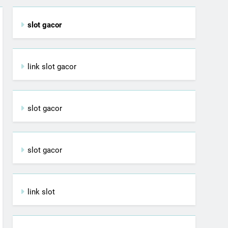
slot gacor
link slot gacor
slot gacor
slot gacor
link slot