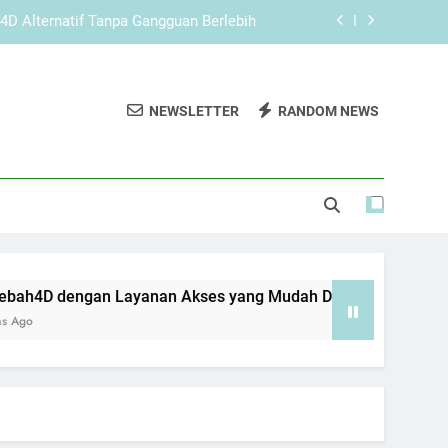
D Alternatif Tanpa Gangguan Berlebih
n Layanan Akses yang Mudah Dipahami
r yang Stabil untuk Akses Lebih Aman
NEWSLETTER
RANDOM NEWS
n Umum Saat Mengakses Slot Lebah4D
an Cepat Dan Profesional Untuk Produk LG Anda.
D Alternatif Tanpa Gangguan Berlebih
n Layanan Akses yang Mudah Dipahami
r yang Stabil untuk Akses Lebih Aman
gan Layanan Akses yang Mudah Dipahami
Panduan LAE1
3 Months Ago