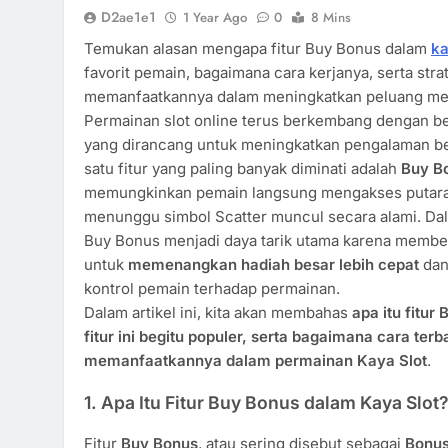
D2ae1e1
1 Year Ago
0
8 Mins
Temukan alasan mengapa fitur Buy Bonus dalam
ka
favorit pemain, bagaimana cara kerjanya, serta stra
memanfaatkannya dalam meningkatkan peluang me
Permainan slot online terus berkembang dengan berb
yang dirancang untuk meningkatkan pengalaman be
satu fitur yang paling banyak diminati adalah
Buy B
memungkinkan pemain langsung mengakses putara
menunggu simbol Scatter muncul secara alami. D
Buy Bonus menjadi daya tarik utama karena memb
untuk
memenangkan hadiah besar lebih cepat
dan
kontrol pemain terhadap permainan.
Dalam artikel ini, kita akan membahas
apa itu fitu
fitur ini begitu populer, serta bagaimana cara terb
memanfaatkannya dalam permainan Kaya Slot
.
1.
Apa Itu Fitur Buy Bonus dalam Kaya Slot
Fitur
Buy Bonus
, atau sering disebut sebagai
Bonus