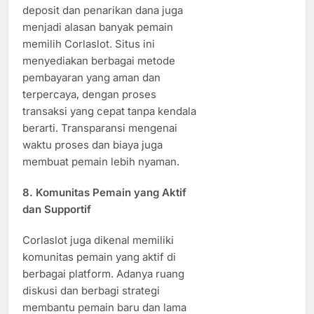
deposit dan penarikan dana juga
menjadi alasan banyak pemain
memilih Corlaslot. Situs ini
menyediakan berbagai metode
pembayaran yang aman dan
terpercaya, dengan proses
transaksi yang cepat tanpa kendala
berarti. Transparansi mengenai
waktu proses dan biaya juga
membuat pemain lebih nyaman.
8. Komunitas Pemain yang Aktif
dan Supportif
Corlaslot juga dikenal memiliki
komunitas pemain yang aktif di
berbagai platform. Adanya ruang
diskusi dan berbagi strategi
membantu pemain baru dan lama