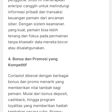
enkripsi canggih untuk melindungi
informasi pribadi dan transaksi
keuangan pemain dari ancaman
siber. Dengan sistem keamanan
yang kuat, pemain bisa lebih
tenang dan fokus pada permainan
tanpa khawatir data mereka bocor
atau disalahgunakan.
4. Bonus dan Promosi yang
Kompetitif
Corlaslot dikenal dengan berbagai
bonus dan promo menarik yang
memberikan nilai tambah bagi
pemain. Mulai dari bonus deposit,
cashback, hingga program
loyalitas yang memberikan hadiah
tambahan secara rutin. Promo-