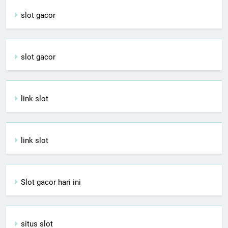
slot gacor
slot gacor
link slot
link slot
Slot gacor hari ini
situs slot