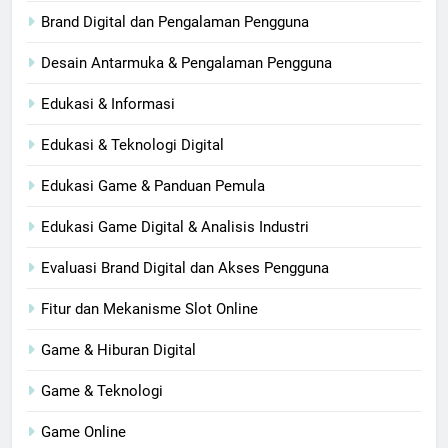
Brand Digital dan Pengalaman Pengguna
Desain Antarmuka & Pengalaman Pengguna
Edukasi & Informasi
Edukasi & Teknologi Digital
Edukasi Game & Panduan Pemula
Edukasi Game Digital & Analisis Industri
Evaluasi Brand Digital dan Akses Pengguna
Fitur dan Mekanisme Slot Online
Game & Hiburan Digital
Game & Teknologi
Game Online