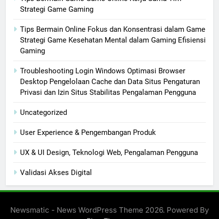
Strategi Game Gaming
Tips Bermain Online Fokus dan Konsentrasi dalam Game
Strategi Game Kesehatan Mental dalam Gaming Efisiensi
Gaming
Troubleshooting Login Windows Optimasi Browser
Desktop Pengelolaan Cache dan Data Situs Pengaturan
Privasi dan Izin Situs Stabilitas Pengalaman Pengguna
Uncategorized
User Experience & Pengembangan Produk
UX & UI Design, Teknologi Web, Pengalaman Pengguna
Validasi Akses Digital
Newsmatic - News WordPress Theme 2026. Powered By