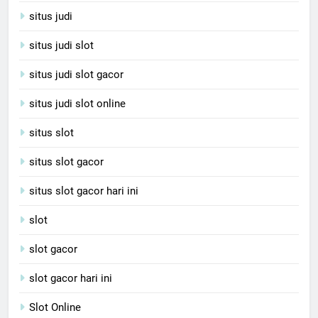
situs judi
situs judi slot
situs judi slot gacor
situs judi slot online
situs slot
situs slot gacor
situs slot gacor hari ini
slot
slot gacor
slot gacor hari ini
Slot Online