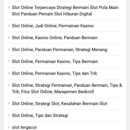
Slot Online Terpercaya Strategi Bermain Slot Pola Main
Slot Panduan Pemain Slot Hiburan Digital
Slot Online, Judi Online, Permainan Kasino
Slot Online, Kasino Online, Panduan Bermain
Slot Online, Panduan Permainan, Strategi Menang
Slot Online, Permainan Kasino, Tips Bermain
Slot Online, Permainan Kasino, Tips dan Trik
Slot Online, Strategi Permainan, Panduan Bermain, Tips &
Trik, Fitur Slot Online, Manajemen Bankroll
Slot Online, Strategi Slot, Kesalahan Bermain Slot
Slot Online, Tips dan Strategi
slot tergacor