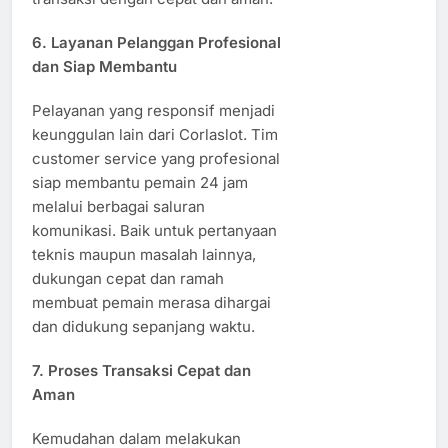
6. Layanan Pelanggan Profesional
dan Siap Membantu
Pelayanan yang responsif menjadi
keunggulan lain dari Corlaslot. Tim
customer service yang profesional
siap membantu pemain 24 jam
melalui berbagai saluran
komunikasi. Baik untuk pertanyaan
teknis maupun masalah lainnya,
dukungan cepat dan ramah
membuat pemain merasa dihargai
dan didukung sepanjang waktu.
7. Proses Transaksi Cepat dan
Aman
Kemudahan dalam melakukan