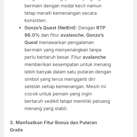
bermain dengan modal kecil namun
tetap meraih kemenangan secara
konsisten.
Gonzo’s Quest (NetEnt)
: Dengan
RTP
96.0%
dan fitur
avalanche
,
Gonzo’s
Quest
menawarkan pengalaman
bermain yang menyenangkan tanpa
perlu bertaruh besar. Fitur
avalanche
memberikan kesempatan untuk menang
lebih banyak dalam satu putaran dengan
simbol yang terus mengganti diri
setelah setiap kemenangan. Mesin ini
cocok untuk pemain yang ingin
bertaruh sedikit tetapi memiliki peluang
menang yang stabil.
3.
Manfaatkan Fitur Bonus dan Putaran
Gratis