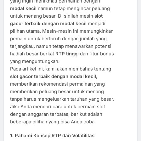
yang ingin menikmati permainan dengan
modal kecil
namun tetap mengincar peluang
untuk menang besar. Di sinilah mesin
slot
gacor terbaik dengan modal kecil
menjadi
pilihan utama. Mesin-mesin ini memungkinkan
pemain untuk bertaruh dengan jumlah yang
terjangkau, namun tetap menawarkan potensi
hadiah besar berkat
RTP tinggi
dan fitur bonus
yang menguntungkan.
Pada artikel ini, kami akan membahas tentang
slot gacor terbaik dengan modal kecil
,
memberikan rekomendasi permainan yang
memberikan peluang besar untuk menang
tanpa harus mengeluarkan taruhan yang besar.
Jika Anda mencari cara untuk bermain slot
dengan anggaran terbatas, berikut adalah
beberapa pilihan yang bisa Anda coba.
1.
Pahami Konsep RTP dan Volatilitas