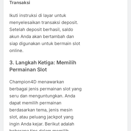
Transaksi
Ikuti instruksi di layar untuk
menyelesaikan transaksi deposit.
Setelah deposit berhasil, saldo
akun Anda akan bertambah dan
siap digunakan untuk bermain slot
online.
3.
Langkah Ketiga: Memilih
Permainan Slot
Champion4D menawarkan
berbagai jenis permainan slot yang
seru dan menguntungkan. Anda
dapat memilih permainan
berdasarkan tema, jenis mesin
slot, atau peluang jackpot yang
ingin Anda kejar. Berikut adalah
beberapa tips dalam memilih