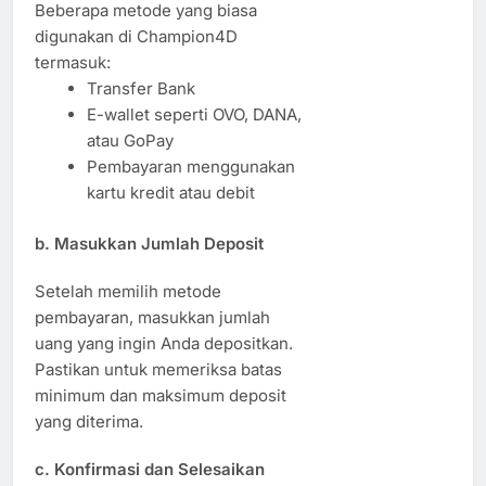
Beberapa metode yang biasa
digunakan di Champion4D
termasuk:
Transfer Bank
E-wallet seperti OVO, DANA,
atau GoPay
Pembayaran menggunakan
kartu kredit atau debit
b. Masukkan Jumlah Deposit
Setelah memilih metode
pembayaran, masukkan jumlah
uang yang ingin Anda depositkan.
Pastikan untuk memeriksa batas
minimum dan maksimum deposit
yang diterima.
c. Konfirmasi dan Selesaikan