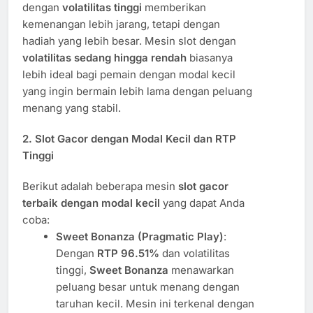
dengan
volatilitas tinggi
memberikan
kemenangan lebih jarang, tetapi dengan
hadiah yang lebih besar. Mesin slot dengan
volatilitas sedang hingga rendah
biasanya
lebih ideal bagi pemain dengan modal kecil
yang ingin bermain lebih lama dengan peluang
menang yang stabil.
2.
Slot Gacor dengan Modal Kecil dan RTP
Tinggi
Berikut adalah beberapa mesin
slot gacor
terbaik dengan modal kecil
yang dapat Anda
coba:
Sweet Bonanza (Pragmatic Play)
:
Dengan
RTP 96.51%
dan volatilitas
tinggi,
Sweet Bonanza
menawarkan
peluang besar untuk menang dengan
taruhan kecil. Mesin ini terkenal dengan