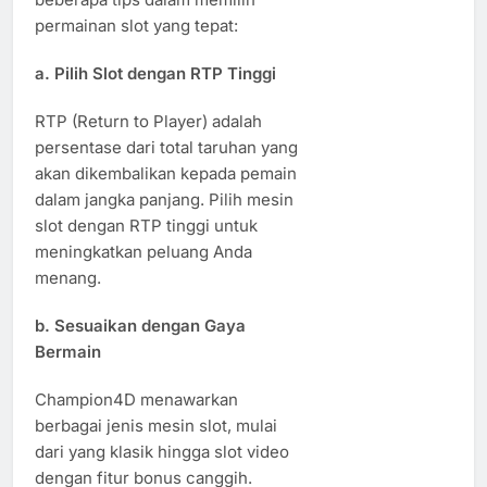
permainan slot yang tepat:
a. Pilih Slot dengan RTP Tinggi
RTP (Return to Player) adalah
persentase dari total taruhan yang
akan dikembalikan kepada pemain
dalam jangka panjang. Pilih mesin
slot dengan RTP tinggi untuk
meningkatkan peluang Anda
menang.
b. Sesuaikan dengan Gaya
Bermain
Champion4D menawarkan
berbagai jenis mesin slot, mulai
dari yang klasik hingga slot video
dengan fitur bonus canggih.