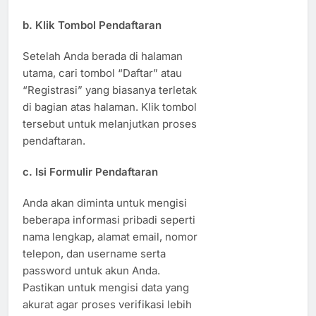
b. Klik Tombol Pendaftaran
Setelah Anda berada di halaman
utama, cari tombol “Daftar” atau
“Registrasi” yang biasanya terletak
di bagian atas halaman. Klik tombol
tersebut untuk melanjutkan proses
pendaftaran.
c. Isi Formulir Pendaftaran
Anda akan diminta untuk mengisi
beberapa informasi pribadi seperti
nama lengkap, alamat email, nomor
telepon, dan username serta
password untuk akun Anda.
Pastikan untuk mengisi data yang
akurat agar proses verifikasi lebih