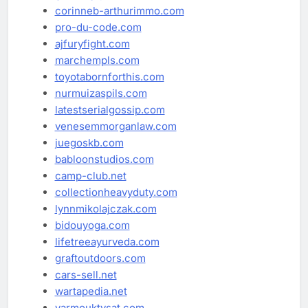
corinneb-arthurimmo.com
pro-du-code.com
ajfuryfight.com
marchempls.com
toyotabornforthis.com
nurmuizaspils.com
latestserialgossip.com
venesemmorganlaw.com
juegoskb.com
babloonstudios.com
camp-club.net
collectionheavyduty.com
lynnmikolajczak.com
bidouyoga.com
lifetreeayurveda.com
graftoutdoors.com
cars-sell.net
wartapedia.net
yarmouktvsat.com