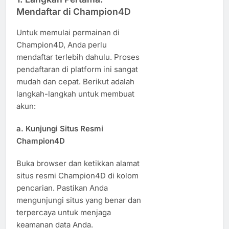
Mendaftar di Champion4D
Untuk memulai permainan di
Champion4D, Anda perlu
mendaftar terlebih dahulu. Proses
pendaftaran di platform ini sangat
mudah dan cepat. Berikut adalah
langkah-langkah untuk membuat
akun:
a. Kunjungi Situs Resmi
Champion4D
Buka browser dan ketikkan alamat
situs resmi Champion4D di kolom
pencarian. Pastikan Anda
mengunjungi situs yang benar dan
terpercaya untuk menjaga
keamanan data Anda.