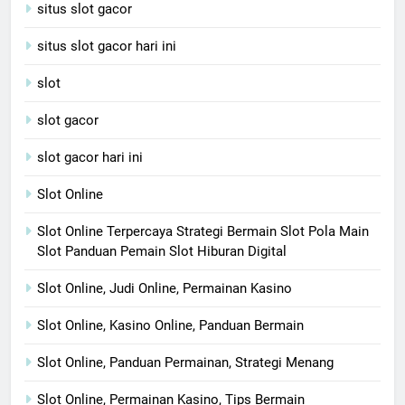
situs slot gacor
situs slot gacor hari ini
slot
slot gacor
slot gacor hari ini
Slot Online
Slot Online Terpercaya Strategi Bermain Slot Pola Main
Slot Panduan Pemain Slot Hiburan Digital
Slot Online, Judi Online, Permainan Kasino
Slot Online, Kasino Online, Panduan Bermain
Slot Online, Panduan Permainan, Strategi Menang
Slot Online, Permainan Kasino, Tips Bermain