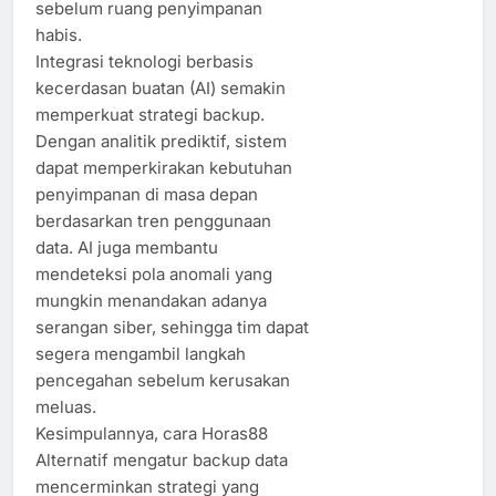
sebelum ruang penyimpanan
habis.
Integrasi teknologi berbasis
kecerdasan buatan (AI) semakin
memperkuat strategi backup.
Dengan analitik prediktif, sistem
dapat memperkirakan kebutuhan
penyimpanan di masa depan
berdasarkan tren penggunaan
data. AI juga membantu
mendeteksi pola anomali yang
mungkin menandakan adanya
serangan siber, sehingga tim dapat
segera mengambil langkah
pencegahan sebelum kerusakan
meluas.
Kesimpulannya, cara Horas88
Alternatif mengatur backup data
mencerminkan strategi yang