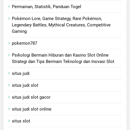
Permainan, Statistik, Panduan Togel
Pokémon Lore, Game Strategy, Rare Pokémon,
Legendary Battles, Mythical Creatures, Competitive
Gaming
pokemon787
Psikologi Bermain Hiburan dan Kasino Slot Online
Strategi dan Tips Bermain Teknologi dan Inovasi Slot
situs judi
situs judi slot
situs judi slot gacor
situs judi slot online
situs slot