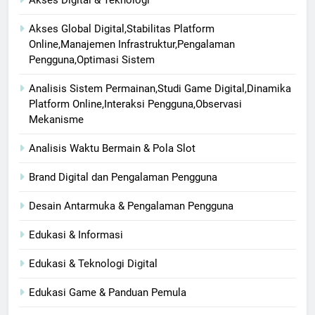
Akses Global Digital,Stabilitas Platform
Online,Manajemen Infrastruktur,Pengalaman
Pengguna,Optimasi Sistem
Analisis Sistem Permainan,Studi Game Digital,Dinamika
Platform Online,Interaksi Pengguna,Observasi
Mekanisme
Analisis Waktu Bermain & Pola Slot
Brand Digital dan Pengalaman Pengguna
Desain Antarmuka & Pengalaman Pengguna
Edukasi & Informasi
Edukasi & Teknologi Digital
Edukasi Game & Panduan Pemula