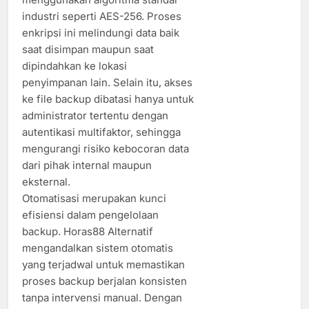
industri seperti AES-256. Proses
enkripsi ini melindungi data baik
saat disimpan maupun saat
dipindahkan ke lokasi
penyimpanan lain. Selain itu, akses
ke file backup dibatasi hanya untuk
administrator tertentu dengan
autentikasi multifaktor, sehingga
mengurangi risiko kebocoran data
dari pihak internal maupun
eksternal.
Otomatisasi merupakan kunci
efisiensi dalam pengelolaan
backup. Horas88 Alternatif
mengandalkan sistem otomatis
yang terjadwal untuk memastikan
proses backup berjalan konsisten
tanpa intervensi manual. Dengan