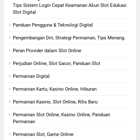
Tips Sistem Login Cepat Keamanan Akun Slot Edukasi
Slot Digital
Panduan Pengguna & Teknologi Digital
Pengembangan Diri, Strategi Permainan, Tips Menang.
Peran Provider dalam Slot Online
Perjudian Online, Slot Gacor, Panduan Slot
Permainan Digital
Permainan Kartu, Kasino Online, Hiburan
Permainan Kasino, Slot Online, Rilis Baru
Permainan Slot Online, Kasino Online, Panduan
Permainan
Permainan Slot, Game Online