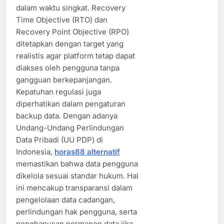
dalam waktu singkat. Recovery
Time Objective (RTO) dan
Recovery Point Objective (RPO)
ditetapkan dengan target yang
realistis agar platform tetap dapat
diakses oleh pengguna tanpa
gangguan berkepanjangan.
Kepatuhan regulasi juga
diperhatikan dalam pengaturan
backup data. Dengan adanya
Undang-Undang Perlindungan
Data Pribadi (UU PDP) di
Indonesia,
horas88 alternatif
memastikan bahwa data pengguna
dikelola sesuai standar hukum. Hal
ini mencakup transparansi dalam
pengelolaan data cadangan,
perlindungan hak pengguna, serta
penghapusan permanen data jika