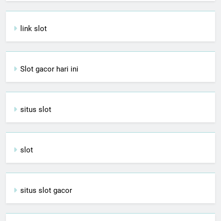
link slot
Slot gacor hari ini
situs slot
slot
situs slot gacor