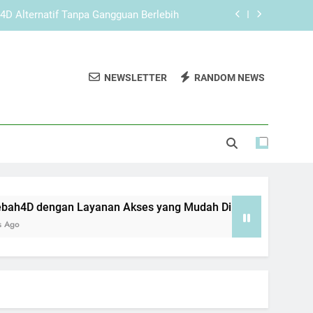
D Alternatif Tanpa Gangguan Berlebih
n Layanan Akses yang Mudah Dipahami
r yang Stabil untuk Akses Lebih Aman
NEWSLETTER
RANDOM NEWS
n Umum Saat Mengakses Slot Lebah4D
an Cepat Dan Profesional Untuk Produk LG Anda.
D Alternatif Tanpa Gangguan Berlebih
n Layanan Akses yang Mudah Dipahami
r yang Stabil untuk Akses Lebih Aman
dengan Layanan Akses yang Mudah Dipahami
Panduan L
3 Months Ago