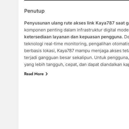
Penutup
Penyusunan ulang rute akses link Kaya787 saat 
komponen penting dalam infrastruktur digital mo
ketersediaan layanan dan kepuasan pengguna
. D
teknologi real-time monitoring, pengalihan otomatis
berbasis lokasi, Kaya787 mampu menjaga akses tet
terjadi gangguan besar sekalipun. Untuk pengguna, 
yang lebih tangguh, cepat, dan dapat diandalkan k
Read More