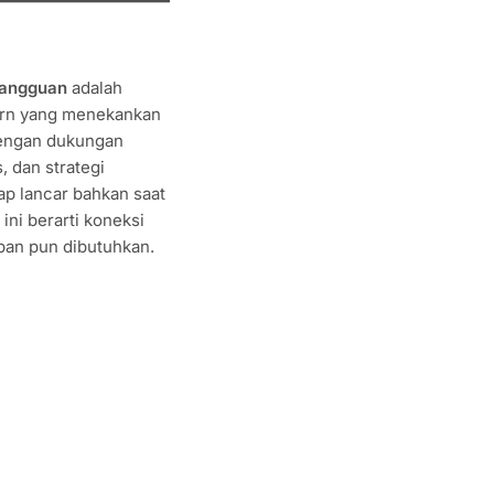
gangguan
adalah
dern yang menekankan
engan dukungan
, dan strategi
ap lancar bahkan saat
ini berarti koneksi
apan pun dibutuhkan.