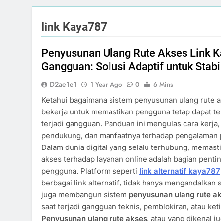
link Kaya787
Penyusunan Ulang Rute Akses Link 
Gangguan: Solusi Adaptif untuk Stabi
D2ae1e1
1 Year Ago
0
6 Mins
Ketahui bagaimana sistem penyusunan ulang rute a
bekerja untuk memastikan pengguna tetap dapat t
terjadi gangguan. Panduan ini mengulas cara kerja,
pendukung, dan manfaatnya terhadap pengalaman
Dalam dunia digital yang selalu terhubung, memast
akses terhadap layanan online adalah bagian penti
pengguna. Platform seperti
link alternatif kaya787
berbagai link alternatif, tidak hanya mengandalkan s
juga membangun sistem
penyusunan ulang rute a
saat terjadi gangguan teknis, pemblokiran, atau keti
Penyusunan ulang rute akses
, atau yang dikenal j