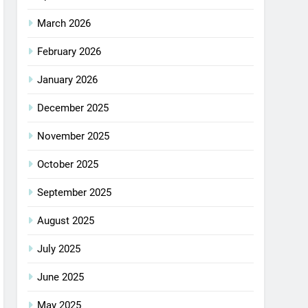
March 2026
February 2026
January 2026
December 2025
November 2025
October 2025
September 2025
August 2025
July 2025
June 2025
May 2025