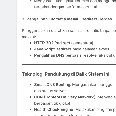
Menyusun ulang jalur koneksi dan mengarah
terdekat dengan performa optimal
3.
Pengalihan Otomatis melalui Redirect Cerdas
Pengguna akan diarahkan secara otomatis tanpa pe
melalui:
HTTP 302 Redirect
(sementara)
JavaScript Redirect
pada halaman akses
Pengalihan DNS berbasis resolver
jika duku
Teknologi Pendukung di Balik Sistem Ini
Smart DNS Routing
: Mengarahkan pengguna
dan status server
CDN (Content Delivery Network)
: Menyediak
berbagai titik global
Health Check Engine
: Melakukan ping dan p
antar server secara terus-menerus