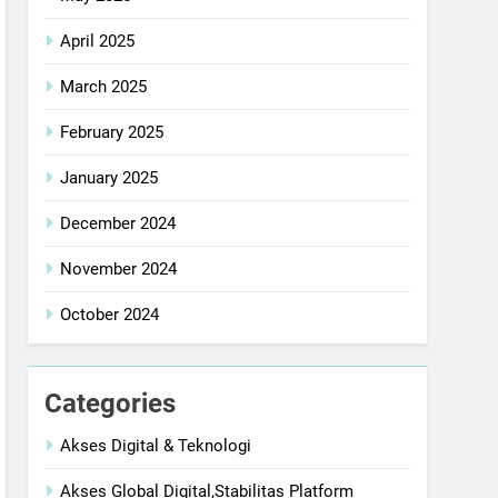
April 2025
March 2025
February 2025
January 2025
December 2024
November 2024
October 2024
Categories
Akses Digital & Teknologi
Akses Global Digital,Stabilitas Platform