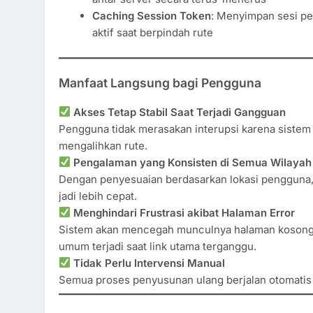
Caching Session Token
: Menyimpan sesi pe
aktif saat berpindah rute
Manfaat Langsung bagi Pengguna
Akses Tetap Stabil Saat Terjadi Gangguan
Pengguna tidak merasakan interupsi karena sistem 
mengalihkan rute.
Pengalaman yang Konsisten di Semua Wilayah
Dengan penyesuaian berdasarkan lokasi pengguna
jadi lebih cepat.
Menghindari Frustrasi akibat Halaman Error
Sistem akan mencegah munculnya halaman kosong 
umum terjadi saat link utama terganggu.
Tidak Perlu Intervensi Manual
Semua proses penyusunan ulang berjalan otomatis d