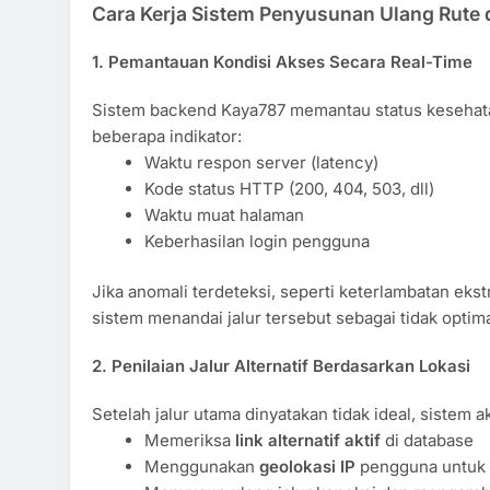
Cara Kerja Sistem Penyusunan Ulang Rute 
1.
Pemantauan Kondisi Akses Secara Real-Time
Sistem backend Kaya787 memantau status kesehata
beberapa indikator:
Waktu respon server (latency)
Kode status HTTP (200, 404, 503, dll)
Waktu muat halaman
Keberhasilan login pengguna
Jika anomali terdeteksi, seperti keterlambatan ekst
sistem menandai jalur tersebut sebagai tidak optima
2.
Penilaian Jalur Alternatif Berdasarkan Lokasi
Setelah jalur utama dinyatakan tidak ideal, sistem a
Memeriksa
link alternatif aktif
di database
Menggunakan
geolokasi IP
pengguna untuk m