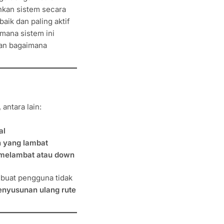
nkan sistem secara
aik dan paling aktif
imana sistem ini
dan bagaimana
antara lain:
al
n yang lambat
 melambat atau down
mbuat pengguna tidak
enyusunan ulang rute