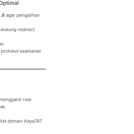
Optimal
.8
agar pengalihan
ndukung redirect
an
protokol keamanan
mengganti rute
at.
list domain Kaya787