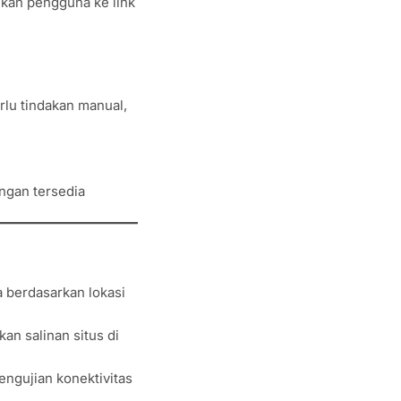
kan pengguna ke link
rlu tindakan manual,
ngan tersedia
 berdasarkan lokasi
an salinan situs di
engujian konektivitas