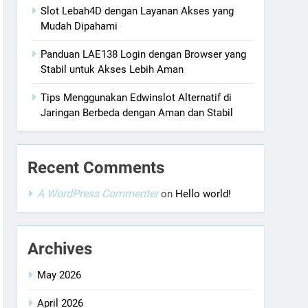
Slot Lebah4D dengan Layanan Akses yang
Mudah Dipahami
Panduan LAE138 Login dengan Browser yang
Stabil untuk Akses Lebih Aman
Tips Menggunakan Edwinslot Alternatif di
Jaringan Berbeda dengan Aman dan Stabil
Recent Comments
A WordPress Commenter
on
Hello world!
Archives
May 2026
April 2026