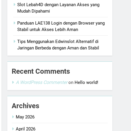
Slot Lebah4D dengan Layanan Akses yang
Mudah Dipahami
Panduan LAE138 Login dengan Browser yang
Stabil untuk Akses Lebih Aman
Tips Menggunakan Edwinslot Alternatif di
Jaringan Berbeda dengan Aman dan Stabil
Recent Comments
A WordPress Commenter
on
Hello world!
Archives
May 2026
April 2026