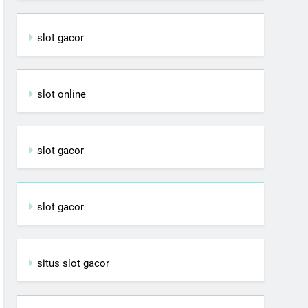
slot gacor
slot online
slot gacor
slot gacor
situs slot gacor