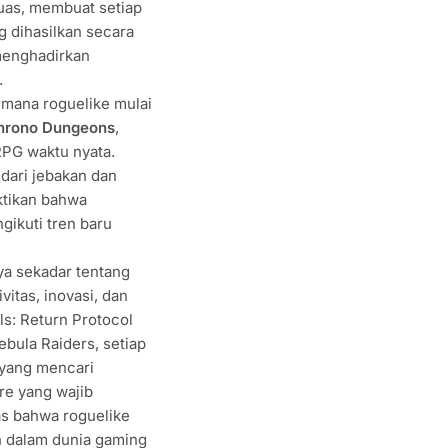
luas, membuat setiap
g dihasilkan secara
 menghadirkan
.
imana roguelike mulai
hrono Dungeons
,
PG waktu nyata.
dari jebakan dan
ktikan bahwa
gikuti tren baru
ya sekadar tentang
vitas, inovasi, dan
ls: Return Protocol
ebula Raiders, setiap
 yang mencari
nre yang wajib
las bahwa roguelike
h dalam dunia gaming