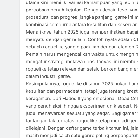
utama kini memiliki variasi kemampuan yang lebih 
percobaan penuh kejutan. Dengan desain level yan
prosedural dan progresi jangka panjang, game ini
kombinasi sempurna antara kesulitan dan keseruan
Menariknya, tahun 2025 juga memperlihatkan baga
menyatu dengan genre lain. Contoh nyata adalah
C
sebuah roguelike yang dipadukan dengan elemen R
Pemain harus mengendalikan waktu untuk menghin
mengatur strategi melawan bos. Inovasi ini membu
roguelike tetap relevan dan selalu berkembang men
dalam industri game.
Kesimpulannya, roguelike di tahun 2025 bukan han
kesulitan dan permadeath, tetapi juga tentang kreati
keragaman. Dari Hades II yang emosional, Dead Cel
yang penuh aksi, hingga eksperimen unik seperti N
judul menawarkan sesuatu yang segar. Bagi gamer
tantangan tak terbatas, roguelike tetap menjadi ge
dijelajahi. Dengan daftar game terbaik tahun ini, je
masih menjadi salah satu genre paling berpengaru