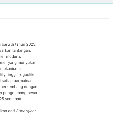
baru di tahun 2025.
warkan tantangan,
amer modern.
gamer yang menyukai
an mekanisme
lity tinggi, roguelike
i setiap permainan
in berkembang dengan
pun pengembang besar.
25 yang patut
ikan dari
Supergiant