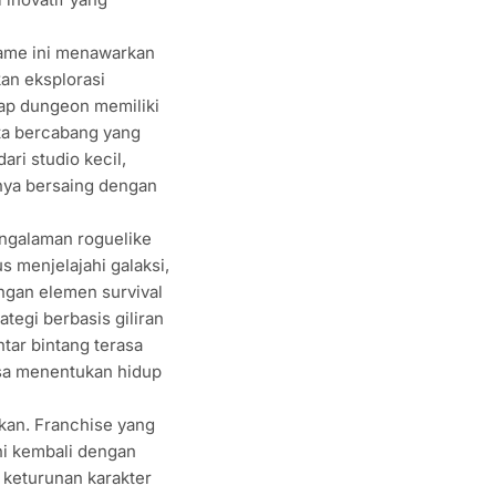
ame ini menawarkan
an eksplorasi
iap dungeon memiliki
ita bercabang yang
ri studio kecil,
nya bersaing dengan
galaman roguelike
s menjelajahi galaksi,
ngan elemen survival
tegi berbasis giliran
ntar bintang terasa
sa menentukan hidup
tkan. Franchise yang
i kembali dengan
 keturunan karakter