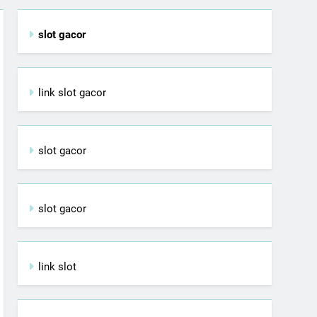
slot gacor
link slot gacor
slot gacor
slot gacor
link slot