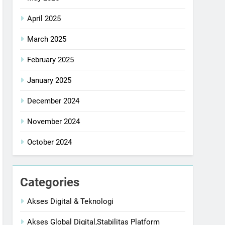
April 2025
March 2025
February 2025
January 2025
December 2024
November 2024
October 2024
Categories
Akses Digital & Teknologi
Akses Global Digital,Stabilitas Platform