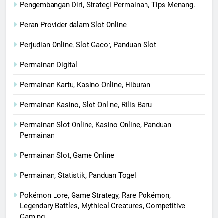
Pengembangan Diri, Strategi Permainan, Tips Menang.
Peran Provider dalam Slot Online
Perjudian Online, Slot Gacor, Panduan Slot
Permainan Digital
Permainan Kartu, Kasino Online, Hiburan
Permainan Kasino, Slot Online, Rilis Baru
Permainan Slot Online, Kasino Online, Panduan
Permainan
Permainan Slot, Game Online
Permainan, Statistik, Panduan Togel
Pokémon Lore, Game Strategy, Rare Pokémon,
Legendary Battles, Mythical Creatures, Competitive
Gaming