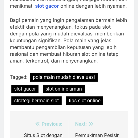
menikmati
slot gacor
online dengan lebih nyaman.
Bagi pemain yang ingin pengalaman bermain lebih
efektif dan menyenangkan, fokus pada slot
dengan pola yang mudah dievaluasi memberikan
keuntungan signifikan. Pola main yang jelas
membantu pengambilan keputusan yang lebih
rasional dan membuat hiburan slot online tetap
aman, terkontrol, dan menyenangkan.
Tagged:
pola main mudah dievaluasi
slot gacor
slot online aman
strategi bermain slot
tips slot online
Previous:
Next:
Post
navigation
Situs Slot dengan
Permukiman Pesisir