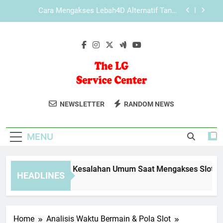
Skip
Slot Lebah4D dengan Layanan Akses yang Mudah
to
Dipahami
content
Panduan LAE138 Login dengan Browser yang
Stabil untuk Akses Lebih Aman
Tips Menghindari Kesalahan Umum Saat
Mengakses Slot Lebah4D
Cara Mengakses Lebah4D Alternatif Tanpa
Gangguan Berlebih
The LG Service
Dapatkan Layanan Perbaikan Resmi LG
Slot Lebah4D dengan Layanan Akses yang Mudah
NEWSLETTER
RANDOM NEWS
Dipahami
Center
Dari The LG Service Center. Layanan
Panduan LAE138 Login dengan Browser yang
Cepat Dan Profesional Untuk Produk LG
Stabil untuk Akses Lebih Aman
MENU
Anda.
ips Menghindari Kesalahan Umum Saat Mengakses Slot Leba
HEADLINES
 Months Ago
Home
Analisis Waktu Bermain & Pola Slot