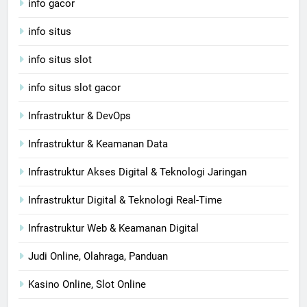
info gacor
info situs
info situs slot
info situs slot gacor
Infrastruktur & DevOps
Infrastruktur & Keamanan Data
Infrastruktur Akses Digital & Teknologi Jaringan
Infrastruktur Digital & Teknologi Real-Time
Infrastruktur Web & Keamanan Digital
Judi Online, Olahraga, Panduan
Kasino Online, Slot Online