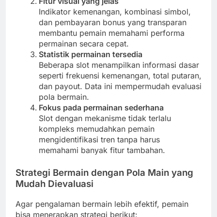
Fitur visual yang jelas
Indikator kemenangan, kombinasi simbol,
dan pembayaran bonus yang transparan
membantu pemain memahami performa
permainan secara cepat.
Statistik permainan tersedia
Beberapa slot menampilkan informasi dasar
seperti frekuensi kemenangan, total putaran,
dan payout. Data ini mempermudah evaluasi
pola bermain.
Fokus pada permainan sederhana
Slot dengan mekanisme tidak terlalu
kompleks memudahkan pemain
mengidentifikasi tren tanpa harus
memahami banyak fitur tambahan.
Strategi Bermain dengan Pola Main yang
Mudah Dievaluasi
Agar pengalaman bermain lebih efektif, pemain
bisa menerapkan strategi berikut: