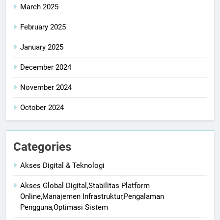
March 2025
February 2025
January 2025
December 2024
November 2024
October 2024
Categories
Akses Digital & Teknologi
Akses Global Digital,Stabilitas Platform
Online,Manajemen Infrastruktur,Pengalaman
Pengguna,Optimasi Sistem