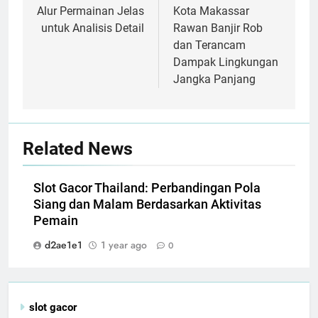
Alur Permainan Jelas
Kota Makassar
untuk Analisis Detail
Rawan Banjir Rob
dan Terancam
Dampak Lingkungan
Jangka Panjang
Related News
Slot Gacor Thailand: Perbandingan Pola
Siang dan Malam Berdasarkan Aktivitas
Pemain
d2ae1e1
1 year ago
0
slot gacor