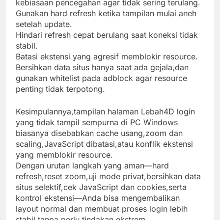
kebiasaan pencegahan agar tidak sering terulang.
Gunakan hard refresh ketika tampilan mulai aneh
setelah update.
Hindari refresh cepat berulang saat koneksi tidak
stabil.
Batasi ekstensi yang agresif memblokir resource.
Bersihkan data situs hanya saat ada gejala,dan
gunakan whitelist pada adblock agar resource
penting tidak terpotong.
Kesimpulannya,tampilan halaman Lebah4D login
yang tidak tampil sempurna di PC Windows
biasanya disebabkan cache usang,zoom dan
scaling,JavaScript dibatasi,atau konflik ekstensi
yang memblokir resource.
Dengan urutan langkah yang aman—hard
refresh,reset zoom,uji mode privat,bersihkan data
situs selektif,cek JavaScript dan cookies,serta
kontrol ekstensi—Anda bisa mengembalikan
layout normal dan membuat proses login lebih
stabil tanpa perlu tindakan ekstrem.