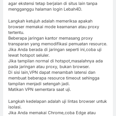
agar ekstensi tetap berjalan di situs lain tanpa
mengganggu halaman login Lebah4D.
Langkah ketujuh adalah memeriksa apakah
browser memakai mode keamanan atau proxy
tertentu.
Beberapa jaringan kantor memasang proxy
transparan yang memodifikasi pemuatan resource.
Jika Anda berada di jaringan seperti ini,coba uji
lewat hotspot seluler.
Jika tampilan normal di hotspot,masalahnya ada
pada jaringan atau proxy, bukan browser.
Di sisi lain,VPN dapat menambah latensi dan
membuat beberapa resource timeout sehingga
tampilan menjadi setengah jadi.
Matikan VPN sementara saat uji.
Langkah kedelapan adalah uji lintas browser untuk
isolasi.
Jika Anda memakai Chrome,coba Edge atau