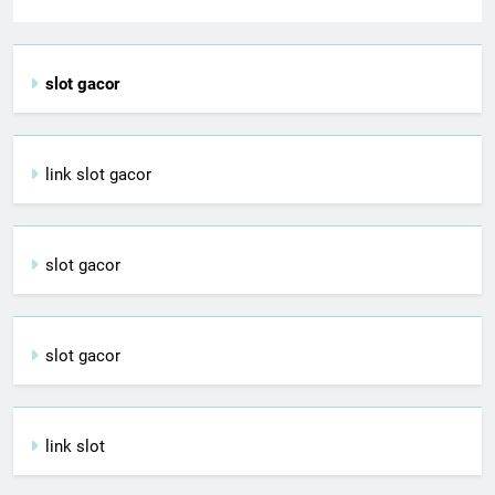
slot gacor
link slot gacor
slot gacor
slot gacor
link slot