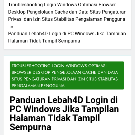
Troubleshooting Login Windows Optimasi Browser
Desktop Pengelolaan Cache dan Data Situs Pengaturan
Privasi dan Izin Situs Stabilitas Pengalaman Pengguna
Panduan Lebah4D Login di PC Windows Jika Tampilan
Halaman Tidak Tampil Sempurna
TROUBLESHOOTING LOGIN WINDOWS OPTIMASI
BROWSER DESKTOP PENGELOLAAN CACHE DAN DATA
SITUS PENGATURAN PRIVASI DAN IZIN SITUS STABILITAS
PENGALAMAN PENGGUNA
Panduan Lebah4D Login di
PC Windows Jika Tampilan
Halaman Tidak Tampil
Sempurna