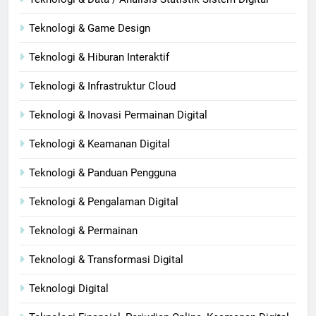
Teknologi & Game Design
Teknologi & Hiburan Interaktif
Teknologi & Infrastruktur Cloud
Teknologi & Inovasi Permainan Digital
Teknologi & Keamanan Digital
Teknologi & Panduan Pengguna
Teknologi & Pengalaman Digital
Teknologi & Permainan
Teknologi & Transformasi Digital
Teknologi Digital