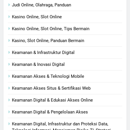
Judi Online, Olahraga, Panduan
Kasino Online, Slot Online
Kasino Online, Slot Online, Tips Bermain
Kasino, Slot Online, Panduan Bermain
Keamanan & Infrastruktur Digital
Keamanan & Inovasi Digital
Keamanan Akses & Teknologi Mobile
Keamanan Akses Situs & Sertifikasi Web
Keamanan Digital & Edukasi Akses Online
Keamanan Digital & Pengelolaan Akses
Keamanan Digital, Infrastruktur dan Proteksi Data,