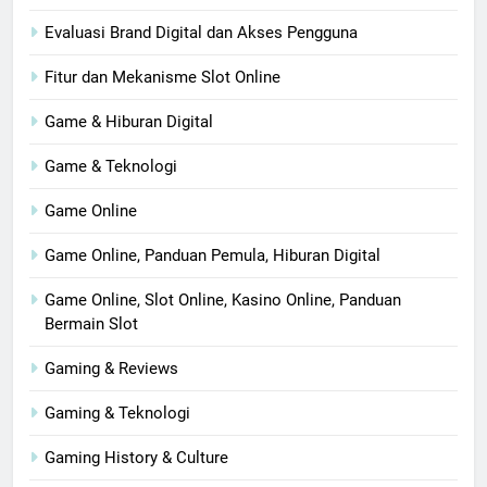
Evaluasi Brand Digital dan Akses Pengguna
Fitur dan Mekanisme Slot Online
Game & Hiburan Digital
Game & Teknologi
Game Online
Game Online, Panduan Pemula, Hiburan Digital
Game Online, Slot Online, Kasino Online, Panduan
Bermain Slot
Gaming & Reviews
Gaming & Teknologi
Gaming History & Culture