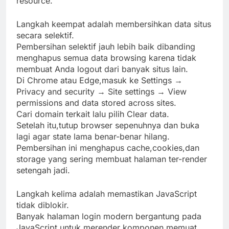
resource.
Langkah keempat adalah membersihkan data situs
secara selektif.
Pembersihan selektif jauh lebih baik dibanding
menghapus semua data browsing karena tidak
membuat Anda logout dari banyak situs lain.
Di Chrome atau Edge,masuk ke Settings →
Privacy and security → Site settings → View
permissions and data stored across sites.
Cari domain terkait lalu pilih Clear data.
Setelah itu,tutup browser sepenuhnya dan buka
lagi agar state lama benar-benar hilang.
Pembersihan ini menghapus cache,cookies,dan
storage yang sering membuat halaman ter-render
setengah jadi.
Langkah kelima adalah memastikan JavaScript
tidak diblokir.
Banyak halaman login modern bergantung pada
JavaScript untuk merender komponen,memuat