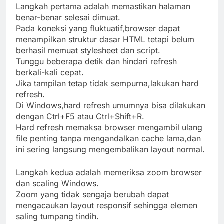
Langkah pertama adalah memastikan halaman
benar-benar selesai dimuat.
Pada koneksi yang fluktuatif,browser dapat
menampilkan struktur dasar HTML tetapi belum
berhasil memuat stylesheet dan script.
Tunggu beberapa detik dan hindari refresh
berkali-kali cepat.
Jika tampilan tetap tidak sempurna,lakukan hard
refresh.
Di Windows,hard refresh umumnya bisa dilakukan
dengan Ctrl+F5 atau Ctrl+Shift+R.
Hard refresh memaksa browser mengambil ulang
file penting tanpa mengandalkan cache lama,dan
ini sering langsung mengembalikan layout normal.
Langkah kedua adalah memeriksa zoom browser
dan scaling Windows.
Zoom yang tidak sengaja berubah dapat
mengacaukan layout responsif sehingga elemen
saling tumpang tindih.