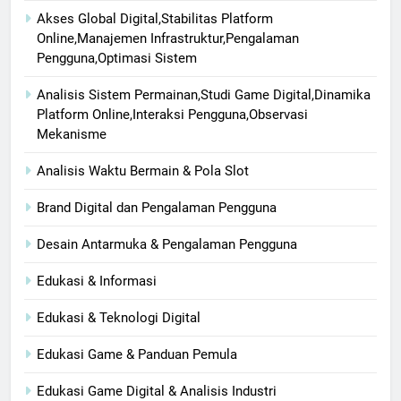
Akses Global Digital,Stabilitas Platform
Online,Manajemen Infrastruktur,Pengalaman
Pengguna,Optimasi Sistem
Analisis Sistem Permainan,Studi Game Digital,Dinamika
Platform Online,Interaksi Pengguna,Observasi
Mekanisme
Analisis Waktu Bermain & Pola Slot
Brand Digital dan Pengalaman Pengguna
Desain Antarmuka & Pengalaman Pengguna
Edukasi & Informasi
Edukasi & Teknologi Digital
Edukasi Game & Panduan Pemula
Edukasi Game Digital & Analisis Industri