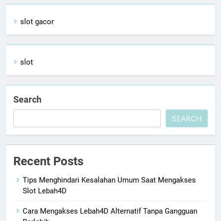
slot gacor
slot
Search
SEARCH
Recent Posts
Tips Menghindari Kesalahan Umum Saat Mengakses
Slot Lebah4D
Cara Mengakses Lebah4D Alternatif Tanpa Gangguan