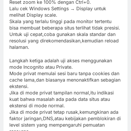
Reset zoom ke 100% dengan Ctrl+0.
Lalu cek Windows Settings → Display untuk
melihat Display scale.
Skala yang terlalu tinggi pada monitor tertentu
bisa membuat beberapa situs terlihat tidak presisi.
Untuk uji cepat,coba gunakan skala standar dan
resolusi yang direkomendasikan,kemudian reload
halaman.
Langkah ketiga adalah uji akses menggunakan
mode Incognito atau Private.
Mode privat memulai sesi baru tanpa cookies dan
cache lama,dan biasanya menonaktifkan sebagian
ekstensi.
Jika di mode privat tampilan normal,itu indikasi
kuat bahwa masalah ada pada data situs atau
ekstensi di mode normal.
Jika di mode privat tetap rusak,kemungkinan ada
faktor jaringan,DNS,atau kebijakan pemblokiran di
level sistem yang mempengaruhi pemuatan